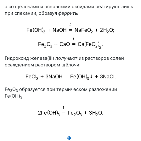
а со щелочами и основными оксидами реагируют лишь
при спекании, образуя
ферриты
:
Гидроксид железа(III)
получают
из растворов солей
осаждением раствором щёлочи:
.
Fe
О
образуется при термическом разложении
2
3
Fe(OH)
:
3
.