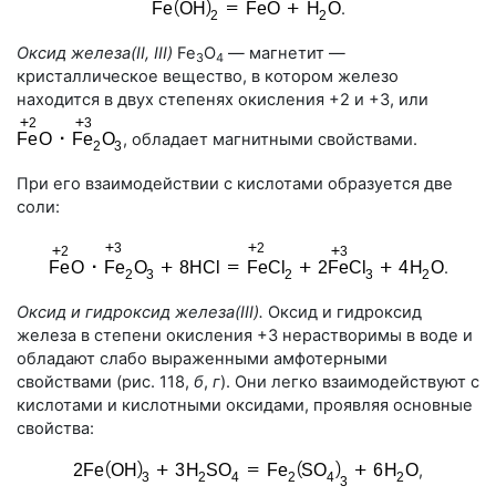
.
Оксид железа(II, III)
Fe
O
— магнетит —
3
4
кристаллическое вещество, в котором железо
находится в двух степенях окисления +2 и +3, или
, обладает магнитными свойствами.
При его взаимодействии с кислотами образуется две
соли:
.
Оксид и гидроксид железа(III).
Оксид и гидроксид
железа в степени окисления +3 нерастворимы в воде и
обладают слабо выраженными амфотерными
свойствами (
рис. 118
,
б
,
г
). Они легко взаимодействуют с
кислотами и кислотными оксидами, проявляя основные
свойства:
,