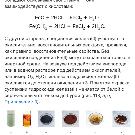
обладают
основными
свойствами — они
взаимодействуют с кислотами:
С другой стороны, соединения железа(II) участвуют в
окислительно-восстановительных реакциях, проявляя,
как правило, восстановительные свойства. Без
окисления соединения Fe(II) могут сохраняться только в
инертной среде. На воздухе под действием кислорода
или в водном растворе под действием окислителей,
например О
, H
О
, железо в гидроксиде железа(II)
2
2
2
окисляется до степени окисления +3. При этом окраска
суспензии гидроксида железа(II) меняется от белой с
серо-зелёным оттенком до бурой (
рис. 118
,
а
,
б
,
Приложение 3
):