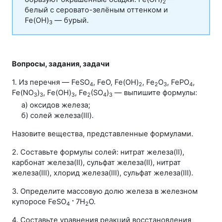
2
белый с серовато-зелёным оттенком и
Fe(ОН)
— бурый.
3
Вопросы, задания, задачи
1. Из перечня — FeSO
, FeO, Fe(OН)
, Fe
O
, FePO
,
4
2
2
3
4
Fe(NO
)
, Fe(OН)
, Fe
(SO
)
— выпишите формулы:
3
3
3
2
4
3
а) оксидов железа;
б) солей железа(III).
Назовите вещества, представленные формулами.
2. Составьте формулы солей: нитрат железа(II),
карбонат железа(II), сульфат железа(II), нитрат
железа(III), хлорид железа(III), сульфат железа(III).
3. Определите массовую долю железа в железном
купоросе
FeSO
·
7H
O
.
4
2
4. Составьте уравнения реакций восстановления