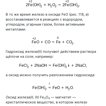
В то же время железо в оксиде FeO (
рис. 118
,
в
)
восстанавливается в реакциях с водородом,
углеродом, угарным газом, более активными
металлами:
.
Гидроксид железа(II) получают действием раствора
щёлочи на соли, например:
,
а оксид можно получить разложением гидроксида:
.
Оксид железа(II, III)
Fe
O
— магнетит —
3
4
кристаллическое вещество, в котором железо