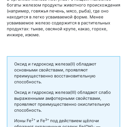
богаты железом продукты животного происхождения
(например, говяжья печень, мясо, рыба), где оно
находится в легко усваиваемой форме. Менее
усваиваемое железо содержится в растительных
продуктах: тыкве, овсяной крупе, какао, горохе,
инжире, изюме.
Оксид и гидроксид железа(II) обладают
основными свойствами, проявляют
преимущественно восстановительную
способность.
Оксид и гидроксид железа(III) обладают слабо
выраженными амфотерными свойствами,
проявляют преимущественно окислительную
способность.
2+
3+
Ионы Fe
и Fe
под действием щёлочи
образуют окрашенные осадки: Fe(ОН)
—