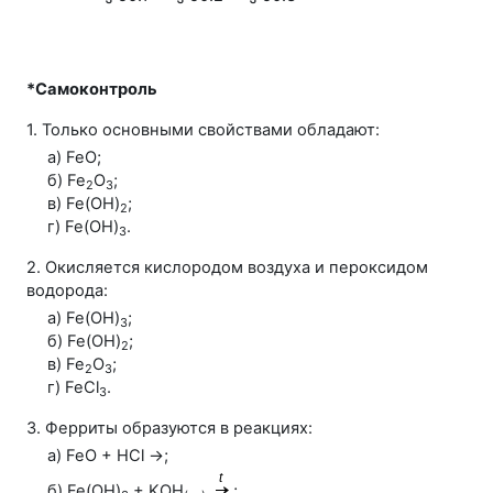
*Самоконтроль
1. Только основными свойствами обладают:
а) FeO;
б) Fe
O
;
2
3
в) Fe(OH)
;
2
г) Fe(OH)
.
3
2. Окисляется кислородом воздуха и пероксидом
водорода:
а) Fe(OH)
;
3
б) Fe(OH)
;
2
в) Fe
O
;
2
3
г) FeСl
.
3
3. Ферриты образуются в реакциях:
а) FeO + HCl →;
б) Fe(OH)
+ KOH
;