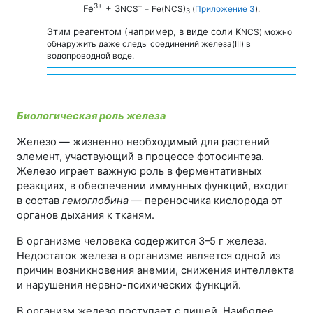
3+
–
Fe
+ 3
N
N
CS
= Fe(
CS)
(
Приложение 3
).
3
Этим реагентом (например, в виде соли
K
N
CS) можно
обнаружить даже следы соединений железа(III) в
водопроводной воде.
Биологическая роль железа
Железо — жизненно необходимый для растений
элемент, участвующий в процессе фотосинтеза.
Железо играет важную роль в ферментативных
реакциях, в обеспечении иммунных функций, входит
в состав
гемоглобина
— переносчика кислорода от
органов дыхания к тканям.
В организме человека содержится
3–5 г
железа.
Недостаток железа в организме является одной из
причин возникновения анемии, снижения интеллекта
и нарушения нервно-психических функций.
В организм железо поступает с пищей. Наиболее