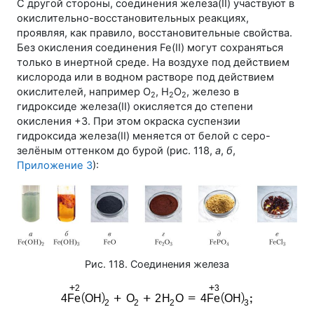
С другой стороны, соединения железа(II) участвуют в
окислительно-восстановительных реакциях,
проявляя, как правило, восстановительные свойства.
Без окисления соединения Fe(II) могут сохраняться
только в инертной среде. На воздухе под действием
кислорода или в водном растворе под действием
окислителей, например О
, H
О
, железо в
2
2
2
гидроксиде железа(II) окисляется до степени
окисления +3. При этом окраска суспензии
гидроксида железа(II) меняется от белой с серо-
зелёным оттенком до бурой (
рис. 118
,
а
,
б
,
Приложение 3
):
Рис. 118. Соединения железа