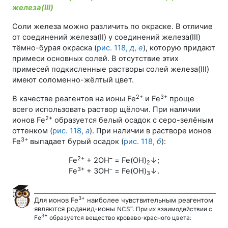
железа(III)
Соли железа можно различить по окраске. В отличие
от соединений железа(II) у соединений железа(III)
тёмно-бурая окраска (
рис. 118
,
д
,
е
), которую придают
примеси основных солей. В отсутствие этих
примесей подкисленные растворы солей железа(III)
имеют соломенно-жёлтый цвет.
2+
3+
В качестве реагентов на ионы Fe
и Fe
проще
всего использовать раствор щёлочи. При наличии
2+
ионов Fe
образуется белый осадок с серо-зелёным
оттенком (
рис. 118
,
а
). При наличии в растворе ионов
3+
Fe
выпадает бурый осадок (
рис. 118
,
б
):
2+
–
Fe
+ 2ОН
= Fe(ОН)
↓;
2
3+
–
Fe
+ 3ОН
= Fe(ОН)
↓.
3
3+
Для ионов Fe
наиболее чувствительным реагентом
–
являются роданид-ионы
N
CS
. При их взаимодействии с
3+
Fe
образуется вещество кроваво-красного цвета: