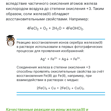
вследствие частичного окисления атомов железа
кислородом воздуха до степени окисления +3. Таким
образом, соли железа(II) обладают
восстановительными свойствами
. Например:
4FeCl
+ O
+ 2H
O = 4FeOHCl
.
2
2
2
2
Реакцию восстановления ионов серебра железом(II)
в растворе использовали в первых фотографических
процессах для проявления изображений:
+
2+
3+
Ag
+ Fe
= Ag↓ + Fe
.
Соединения железа в степени окисления +3
способны проявлять окислительные свойства за счёт
восстановления Fe(III) до Fe(II), например, при
взаимодействии в растворах с медью:
2FeCl
+ Сu = 2FeCl
+ СuСl
.
3
2
2
Качественные реакции на ионы железа(II) и