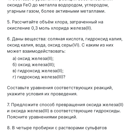
оксида FeO до металла водородом, углеродом,
угарным газом, более активными металлами.
5. Рассчитайте объём хлора, затраченный на
окисление 0,3 моль хлорида железа(II).
6. Даны вещества: соляная кислота, гидроксид калия,
оксид калия, вода, оксид серы(VI). С каким из них
может взаимодействовать:
а) оксид железа(II);
б) оксид железа(III);
в) гидроксид железа(II);
г) гидроксид железа(III)?
Составьте уравнения соответствующих реакций,
укажите условия их проведения.
7. Предложите способ превращения оксида железа(II)
и оксида железа(III) в соответствующие гидроксиды.
Поясните уравнениями реакций.
8. В четыре пробирки с растворами сульфатов