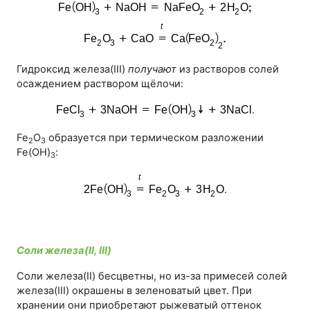
Гидроксид железа(III)
получают
из растворов солей
осаждением раствором щёлочи:
.
Fe
О
образуется при термическом разложении
2
3
Fe(OH)
:
3
.
Соли железа(II, III)
Соли железа(II) бесцветны, но из-за примесей солей
железа(III) окрашены в зеленоватый цвет. При
хранении они приобретают рыжеватый оттенок