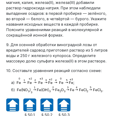
магния, калия, железа(II), железа(III) добавили
раствор гидроксида натрия. При этом наблюдали
выпадение осадков: в первой пробирке — зелёного,
во второй — белого, в четвёртой — бурого. Укажите
названия исходных веществ в каждой пробирке.
Поясните уравнениями реакций в молекулярной и
сокращённой ионной формах.
9. Для осенней обработки виноградной лозы от
вредителей садовод приготовил раствор из 5 литров
воды и
250 г
железного купороса. Определите
массовую долю сульфата железа(II) в этом растворе.
10. Составьте уравнения реакций согласно схеме:
а)
;
б)
.
§ 50.1
§ 50.2
§ 50.3