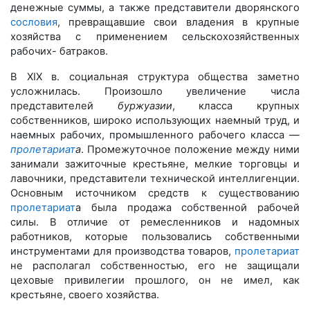
денежные суммы, а также представители дворянского
сословия
, превращавшие свои владения в крупные
хозяйства с применением сельскохозяйственных
рабочих- батраков.
В XIX в. социальная структура общества заметно
усложнилась. Произошло увеличение числа
представителей
буржуазии
, класса крупных
собственников, широко использующих наемный труд, и
наемных рабочих, промышленного рабочего класса —
пролетариат
а
. Промежуточное положение между ними
занимали зажиточные крестьяне, мелкие торговцы и
лавочники, представители технической интеллигенции.
Основным источником средств к существованию
пролетариат
а была продажа собственной рабочей
силы. В отличие от ремесленников и надомных
работников, которые пользовались собственными
инструментами для производства товаров,
пролетариат
не располагал собственностью, его не защищали
цеховые привилегии прошлого, он не имел, как
крестьяне, своего хозяйства.