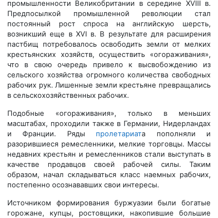
промышленности Великобритании в середине XVIII в.
Предпосылкой промышленной революции стал
постоянный рост спроса на английскую шерсть,
возникший еще в XVI в. В результате для расширения
пастбищ потребовалось освободить земли от мелких
крестьянских хозяйств, осуществить «огораживания»,
что в свою очередь привело к высвобождению из
сельского хозяйства огромного количества свободных
рабочих рук. Лишенные земли крестьяне превращались
в сельскохозяйственных рабочих.
Подобные «огораживания», только в меньших
масштабах, проходили также в Германии, Нидерландах
и Франции. Ряды
пролетариат
а пополняли и
разорившиеся ремесленники, мелкие торговцы. Массы
недавних крестьян и ремесленников стали выступать в
качестве продавцов своей рабочей силы. Таким
образом, начал складываться класс наемных рабочих,
постепенно осознававших свои интересы.
Источником формирования буржуазии были богатые
горожане, купцы, ростовщики, накопившие большие