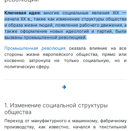
Ключевая идея:
многие социальные явления XIX —
начала ХХ в., такие как изменение структуры общества
и образа жизни людей, появление рабочего движения, а
также оформление новых идеологий и партий, были
вызваны промышленной революцией.
Промышленная революция
оказала влияние на все
стороны жизни европейского общества, прямо или
косвенно затронула не только социальную, но и
политическую сферу.
1. Изменение социальной структуры
общества
Переход от мануфактурного к машинному, фабричному
производству, как известно, начался в текстильной