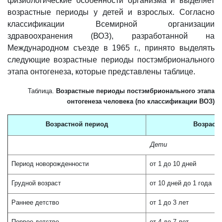
физиологические особенности организма и выделяет
возрастные периоды у детей и взрослых. Согласно
классификации Всемирной организации
здравоохранения (ВОЗ), разработанной на
Международном съезде в 1965 г., принято выделять
следующие возрастные периоды постэмбрионального
этапа онтогенеза, которые представлены таблице.
Таблица.
Возрастные периоды постэмбрионального этапа
онтогенеза человека (по классификации ВОЗ)
Возрастной период
Возраст
Дети
Период новорожденности
от 1 до 10 дней
Грудной возраст
от 10 дней до 1 года
Раннее детство
от 1 до 3 лет
Первое детство
от 4 до 7 лет