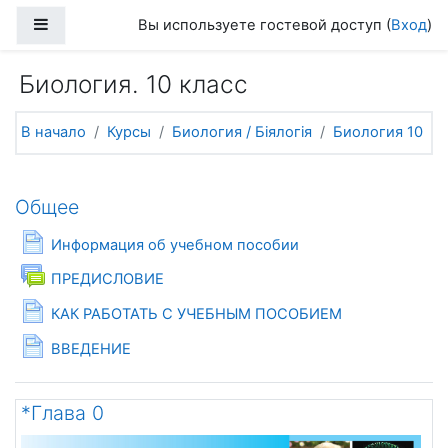
Перейти к основному содержанию
Боковая панель
Вы используете гостевой доступ (
Вход
)
Биология. 10 класс
В начало
Курсы
Биология / Біялогія
Биология 10
Тематический план
Общее
Страница
Информация об учебном пособии
Форум
ПРЕДИСЛОВИЕ
Страница
КАК РАБОТАТЬ С УЧЕБНЫМ ПОСОБИЕМ
Страница
ВВЕДЕНИЕ
*Глава 0