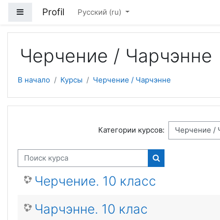
Перейти к основному содержанию
Profil
Боковая панель
Русский ‎(ru)‎
Черчение / Чарчэнне
В начало
Курсы
Черчение / Чарчэнне
Категории курсов:
Поиск курса
Поиск курса
Черчение. 10 класс
Чарчэнне. 10 клас