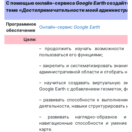
С помощью онлайн-сервиса
Google Earth
создайте 
теме «
Достопримечательности моей администрат
Программное
Онлайн-сервис
Google Earth
обеспечение
Цели:
– продолжить изучать
возможности сер
пользоваться его функциями;
– закрепить и систематизировать знания 
административной области и отобрать на
– нау
читься создавать виртуальную экс
Google Earth с добавлением геометок, фо
– развивать
способности к выполнению и
деятельности, навыки структурировать и
– р
азвивать наглядно-образное и 
навигационные способности и умение о
карте.