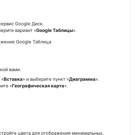
сервис Google Диск.
берите вариант «
Google Таблицы
».
ложение
G
oogle Таблица
ной вами.
 «
Вставка
» и выберите пункт «
Диаграмма
».
рите «
Географическая карта
».
стройте цвета для отображения минимальных,