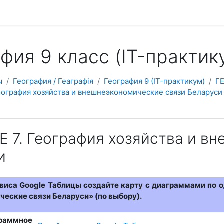
 содержанию
фия 9 класс (IT-практик
ы
География / Геаграфія
География 9 (IT-практикум)
Г
еография хозяйства и внешнеэкономические связи Беларуси
 7. География хозяйства и в
и
иса Google Таблицы создайте карту с диаграммами по о
еские связи Беларуси» (по выбору).
раммное