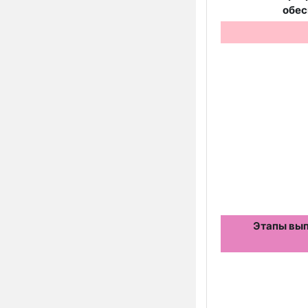
обе
Этапы вы