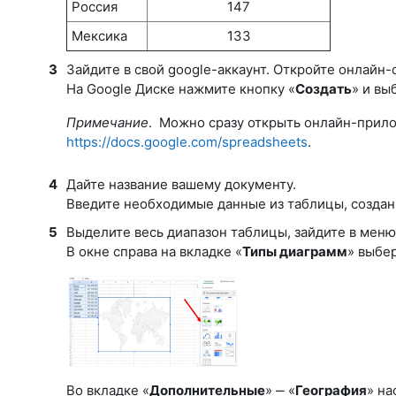
Россия
147
Мексика
133
3
Зайдите в свой google-аккаунт. Откройте онлайн-
На Google Диске нажмите кнопку «
Создать
» и вы
Примечание
. Можно сразу открыть онлайн-при
https://docs.google.com/spreadsheets
.
4
Дайте название вашему документу.
Введите необходимые данные из таблицы, создан
5
Выделите весь диапазон таблицы, зайдите в меню
В окне справа на вкладке «
Типы диаграмм
» выбе
Во вкладке «
Дополнительные
» ‒ «
География
» на