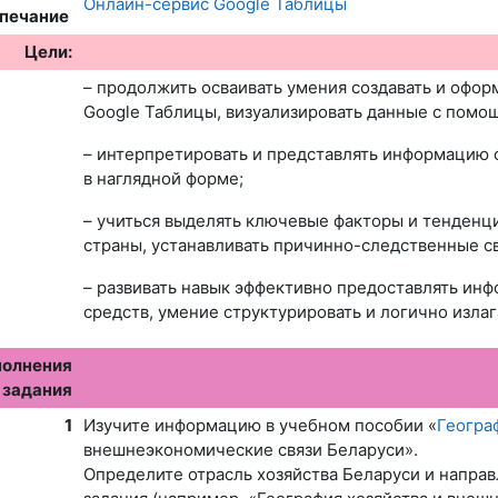
Онлайн-сервис Google Таблицы
спечание
Цели:
– продолжить осваивать умения создавать и офо
Google Таблицы, визуализировать данные с помо
–
интерпретировать и представлять информацию о
в наглядной форме;
–
учиться выделять ключевые факторы и тенденци
страны, устанавливать причинно-следственные св
– развивать навык
эффективно предоставлять инф
средств, умение структурировать и логично изла
полнения
задания
1
Изучите информацию в учебном пособии
«
Геогра
внешнеэкономические связи Беларуси».
Определите отрасль хозяйства Беларуси и направ