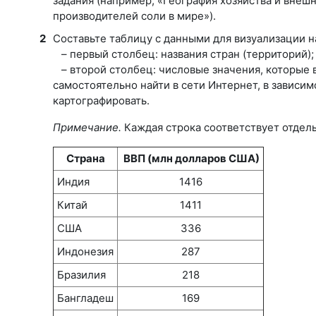
задания (например, «География хозяйства и внеш
производителей соли в мире»).
2
Составьте таблицу с данными для визуализации н
–
первый столбец: названия стран (территорий);
–
второй столбец: числовые значения, которые в
самостоятельно найти в сети Интернет, в зависим
картографировать.
Примечание.
Каждая строка соответствует отдел
Страна
ВВП (млн долларов США)
Индия
1416
Китай
1411
США
336
Индонезия
287
Бразилия
218
Бангладеш
169