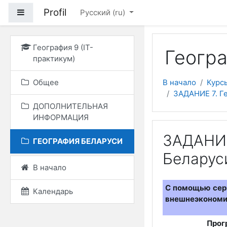
Перейти к основному
Profil
Боковая панель
Русский ‎(ru)‎
География 9 (IT-
Геогра
практикум)
Общее
В начало
Курс
ЗАДАНИЕ 7. Г
ДОПОЛНИТЕЛЬНАЯ
ИНФОРМАЦИЯ
ЗАДАНИЕ
ГЕОГРАФИЯ БЕЛАРУСИ
Беларус
В начало
С помощью серв
Календарь
внешнеэкономич
Прог