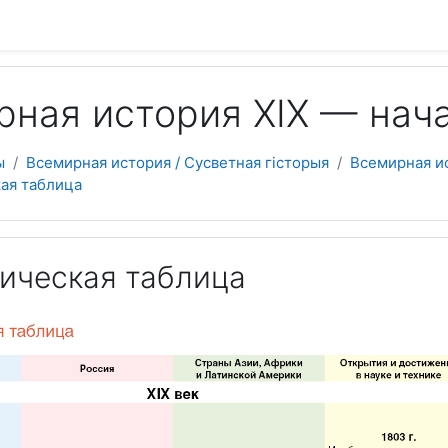
 содержанию
ная история ХІХ — начал
ы
Всемирная история / Сусветная гісторыя
Всемирная ис
ая таблица
ическая таблица