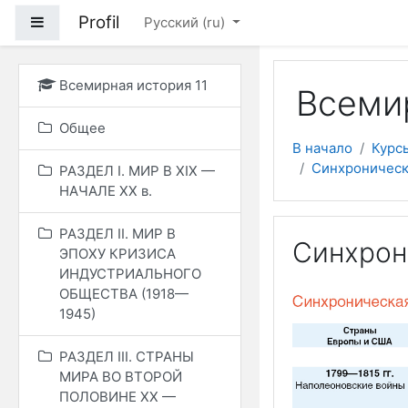
Перейти к основному
Profil
Боковая панель
Русский ‎(ru)‎
Всемирная история 11
Всемир
Общее
В начало
Курс
Синхроническ
РАЗДЕЛ I. МИР В ХIХ —
НАЧАЛЕ ХХ в.
РАЗДЕЛ II. МИР В
Синхрон
ЭПОХУ КРИЗИСА
ИНДУСТРИАЛЬНОГО
ОБЩЕСТВА (1918—
1945)
РАЗДЕЛ ІІІ. СТРАНЫ
МИРА ВО ВТОРОЙ
ПОЛОВИНЕ ХХ —