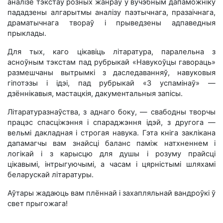
аналізе тэкстаў розных жанраў у вучэбным дапаможніку
пададзены алгарытмы аналізу паэтычнага, празаічнага,
драматычнага твораў і прыведзены адпаведныя
прыклады.
Для тых, каго цікавіць літаратура, паралельна з
асноўным тэкстам пад рубрыкай «Навукоўцы гавораць»
размешчаны вытрымкі з даследаванняў, навуковыя
гіпотэзы і ідэі, пад рубрыкай «З успамінаў» —
дзённікавыя, мастацкія, дакументальныя запісы.
Літаратуразнаўства, з аднаго боку, — свабодны творчы
працэс спасціжэння і спараджэння ідэй, з другога —
вельмі дакладная і строгая навука. Гэта кніга заклікана
дапамагчы вам знайсці баланс паміж натхненнем і
логікай і з карысцю для душы і розуму прайсці
цікавымі, інтрыгуючымі, а часам і цярністымі шляхамі
беларускай літаратуры.
Аўтары жадаюць вам плённай і захапляльнай вандроўкі ў
свет прыгожага!