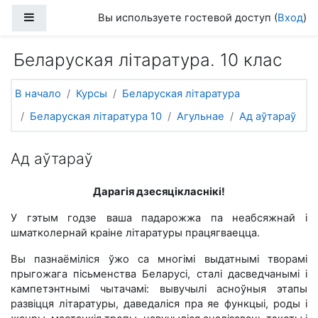
Перейти к основному содержанию
Боковая панель
Вы используете гостевой доступ (
Вход
)
Беларуская літаратура. 10 клас
В начало
Курсы
Беларуская літаратура
Беларуская літаратура 10
Агульнае
Ад аўтараў
Ад аўтараў
Дарагія дзесяцікласнікі!
У гэтым годзе ваша падарожжа па неабсяжнай і
шматколернай краіне літаратуры працягваецца.
Вы пазнаёміліся ўжо са многімі выдатнымі творамі
прыгожага пісьменства Беларусі, сталі дасведчанымі і
кампетэнтнымі чытачамі: вывучылі асноўныя этапы
развіцця літаратуры, даведаліся пра яе функцыі, роды і