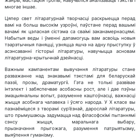
жанры, мастацкія тропы, навучыліся аналізаваць тэксты і
многае іншае.
Цяпер свет літаратурнай творчасці раскрыецца перад
вамі на больш высокім узроўні, паўстане перад вашымі
вачамі як цэласная сістэма са сваімі заканамернасцямі.
Набытыя веды і ўменні дапамогуць вам асвоіць новыя
тэарэтычныя паняцці, узняцца яшчэ на адну прыступку ў
асэнсаванні гісторыі літаратуры, навучыцца асновам
літаратурна-крытычнай дзейнасці.
Важным кампанентам вывучэння літаратуры стане
разважанне над знакавымі тэкстамі для беларускай
паэзіі, прозы, драматургіі. Гэта не толькі развівае
інтэлект і забяспечвае асобасны рост, але і дае пэўны
эмацыянальны вопыт, разуменне каштоўнасці, важнасці
жыцця асобнага чалавека і ўсяго народа. У Х класе вы
пазнаёміцеся з творамі сур’ёзнай, дарослай літаратуры,
што прымушаюць задумацца над філасофскімі пытаннямі
сэнсу жыцця, маральнага выбару,
прызначэння прыгожага, разумення патрыятызму,
выяўлення гуманізму.