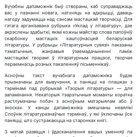
Вучэбны дапаможнік быў створаны, каб суправаджаць
вас у пазнанні новага, натхняць на адкрыцці, даваць
нагоду задумацца над сэнсам мастацкай творчасці. Для
гэтага арганізавана рубрыка «Уклад у літаратуру», дзе
акрэслены здабыткі, якімі кожны майстар слова папоўніў
скарбонку мастацкіх каштоўнасцей беларускай
літаратуры. У рубрыцы «Літаратурныя сувязі» паказаны
тэматычныя, жанравыя ўзаемадачыненні паміж
мастацкімі творамі ў літаратурным працэсе, творчая
пераемнасць розных пакаленняў пісьменнікаў.
Асноўны тэкст вучэбнага дапаможніка будзе
прызначаны для вывучэння, а паняцці на плашках з
тэрмінамі пад рубрыкай «Тэорыя літаратуры» — для
запамінання. Некаторыя тэарэтычныя моманты коратка
растлумачаны побач з асноўным матэрыялам або ў
зносках. У канцы дапаможніка змешчаны невялікі
Слоўнік літаратуразнаўчых тэрмінаў, у які ўключаны ўсе
паняцці, што сустракаюцца на старонках кнігі.
З мэтай развіцця і ўдасканалення вашых уменняў па