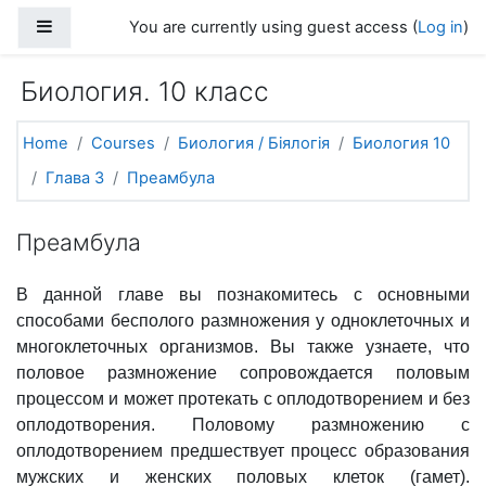
Skip to main content
Side panel
You are currently using guest access (
Log in
)
Биология. 10 класс
Home
Courses
Биология / Біялогія
Биология 10
Глава 3
Преамбула
Преамбула
В данной главе вы познакомитесь с основными
способами бесполого размножения у одноклеточных и
многоклеточных организмов. Вы также узнаете, что
половое размножение сопровождается половым
процессом и может протекать с оплодотворением и без
оплодотворения. Половому размножению с
оплодотворением предшествует процесс образования
мужских и женских половых клеток (гамет).