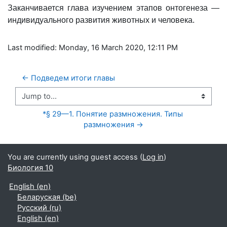
Заканчивается глава изучением этапов онтогенеза —
индивидуального развития животных и человека.
Last modified: Monday, 16 March 2020, 12:11 PM
← Подведем итоги главы
Jump to...
*§ 29—1. Понятие размножения. Типы 
размножения →
You are currently using guest access (
Log in
)
Биология 10
English ‎(en)‎
Беларуская ‎(be)‎
Русский ‎(ru)‎
English ‎(en)‎