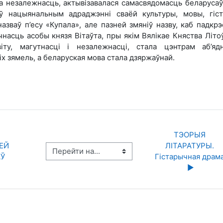
за незалежнасць, актывізавалася самасвядомасць беларусаў,
 ў нацыянальным адраджэнні сваёй культуры, мовы, гіст
азваў п’есу «Купала», але пазней змяніў назву, каб падкрэ
чнасць асобы князя Вітаўта, пры якім Вялікае Княства Літо
віту, магутнасці і незалежнасці, стала цэнтрам аб’яд
х зямель, а беларуская мова стала дзяржаўнай.
ТЭОРЫЯ 
ЕЙ 
ЛІТАРАТУРЫ. 
Перейти на...
Ў
Гістарычная драма
▶︎