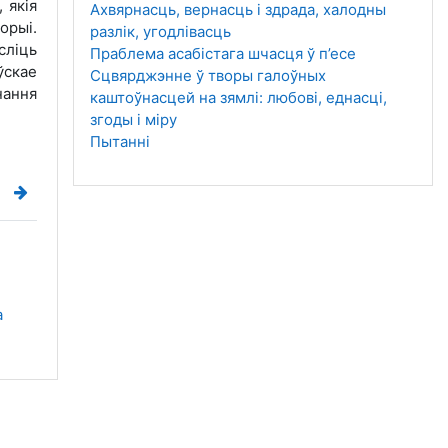
 якія
Ахвярнасць, вернасць і здрада, халодны
орыі.
разлік, угодлівасць
сліць
Праблема асабістага шчасця ў п’есе
ўскае
Сцвярджэнне ў творы галоўных
нання
каштоўнасцей на зямлі: любові, еднасці,
згоды і міру
Пытанні
 