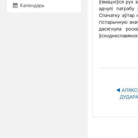
ўзмацніўся рух 
Календарь
адчулі патрэбу
Спачатку аўтар н
гістарычную зна
дасягнула роск
ўсходнеславянскі
◀︎ АЛЯКС
ДУДАРА