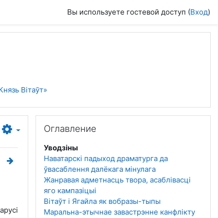
Вы используете гостевой доступ (
Вход
)
Князь Вітаўт»
Пропустить Оглавление
Оглавление
Уводзіны
Наватарскі падыход драматурга да
ўвасаблення далёкага мінулага
Жанравая адметнасць твора, асаблівасці
яго кампазіцыі
Вітаўт і Ягайла як вобразы-тыпы
арусі
Маральна-этычнае завастрэнне канфлікту