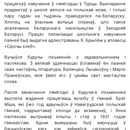
працягнуў навучанне ў сямігодцы ў Турцы.
Выкладанне
прадметаў у школе вялося на польскай мове, і толькі
пару гадзін на тыдзень праводзіліся па-беларуску.
Хлопец на ўласным вопыце спазнаў, што такое
апалячанне беларускага насельніцтва ў Заходняй
Беларусі. Працэс паланізацыі школьнага навучання
пазней быў выдатна адлюстраваны Я. Брылём у аповесці
«Сірочы хлеб».
Вучыўся будучы пісьменнік з задавальненнем і
паспяхова. З вялікай удзячнасцю ўспамінаў ён пазней
сваіх настаўніц літаратуры Валянціну Лычакоўну і Мар’ю
Пранеўскую, якія ўвялі яго ў цікавы свет мастацтва
слова.
Пасля заканчэння сямігодкі ў будучага пісьменніка
выспела жаданне працягваць вучобу ў гімназіі. Брат
Міша, які ўжо год адвучыўся ў Навагрудскай польскай
гімназіі, падрыхтаваў хлопца да экзаменаў, і Янка
паспяхова вытрымаў іспыты і стаў у 1931 годзе
гімназістам. Аднак вымушаны быў вярнуцца ў
бацькоўскую хату, дзе займаўся гаспадаркай і