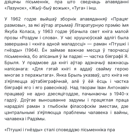
дзіцячы пісьменнік, пра што сведчаць апавяданні
«Лазунок», «Жыў-быў вожык», «Туга» і інш.
У 1962 годзе выйшаў зборнік апавяданняў «Працяг
размовы», за які аўтар атрымаў Літаратурную прэмію імя
Якуба Коласа, у 1963 годзе ўбачыла свет кніга малой
прозы «Роздум і слова». У час хрушчоўскай адлігі была
завершана і «кніга адной маладосці» — раман «Птушкі і
гнёзды» (1964). Ён займае важнае месца ў творчасці
пісьменніка, бо апісаныя ў ім падзеі — частка біяграфіі Я.
Брыля. У прадмове да кнігі аўтар адзначыў важнасць
напісанага: «Для гэтай кнігі я аддаў свайму герою
многае з перажытага». Янка Брыль указваў, што кніга не
з’яўляецца аўтабіяграфічнай, алё ў ёй ёсць і частка
біяграфіі яго і яго равеснікаў. Над творам Іван Антонавіч
працаваў не адно дзесяцігоддзе, пачынаючы з 1940-х
гадоў. Доўгае выношванне задумы і працяглая праца
нарадзілі раман з глыбокім філасофскім зместам, дзе
цэнтральнымі з’яўляюцца праблемы чалавека і вайны,
чалавека і Радзімы.
«Птушкі і гнёзды» сталі споведдзю пісьменніка пра