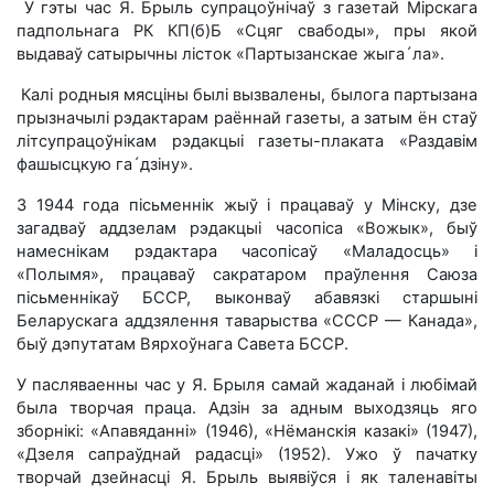
У гэты час Я. Брыль супрацоўнічаў з газетай Мірскага
падпольнага РК КП(б)Б «Сцяг свабоды», пры якой
выдаваў сатырычны лісток «Партызанскае жыга´ла».
Калі родныя мясціны былі вызвалены, былога партызана
прызначылі рэдактарам раённай газеты, а затым ён стаў
літсупрацоўнікам рэдакцыі газеты-плаката «Раздавім
фашысцкую га´дзіну».
З 1944 года пісьменнік жыў і працаваў у Мінску, дзе
загадваў аддзелам рэдакцыі часопіса «Вожык», быў
намеснікам рэдактара часопісаў «Маладосць» і
«Полымя», працаваў сакратаром праўлення Саюза
пісьменнікаў БССР, выконваў абавязкі старшыні
Беларускага аддзялення таварыства «СССР — Канада»,
быў дэпутатам Вярхоўнага Савета БССР.
У пасляваенны час у Я. Брыля самай жаданай і любімай
была творчая праца. Адзін за адным выходзяць яго
зборнікі: «Апавяданні» (1946), «Нёманскія казакі» (1947),
«Дзеля сапраўднай радасці» (1952). Ужо ў пачатку
творчай дзейнасці Я. Брыль выявіўся і як таленавіты