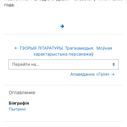
года.
← ТЭОРЫЯ ЛІТАРАТУРЫ. Трагікамедыя.  Моўная 
характарыстыка персанажаў
Перейти на...
Апавяданне «Галя» →
Пропустить Оглавление
Оглавление
Біяграфія
Пытаннi