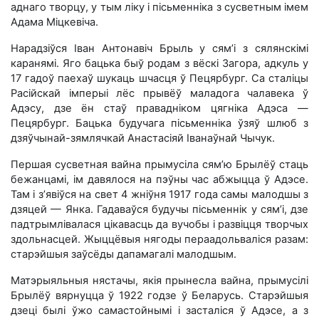
аднаго творцу, у тым ліку і пісьменніка з сусветным імем
Адама Міцкевіча.
Нарадзіўся Іван Антонавіч Брыль у сям’і з сялянскімі
каранямі. Яго бацька быў родам з вёскі Загора, адкуль у
17 гадоў паехаў шукаць шчасця ў Пецярбург. Са сталіцы
Расійскай імперыі лёс прывёў маладога чалавека ў
Адэсу, дзе ён стаў правадніком цягніка Адэса —
Пецярбург. Бацька будучага пісьменніка ўзяў шлюб з
дзяўчынай-зямлячкай Анастасіяй Іванаўнай Чычук.
Першая сусветная вайна прымусіла сям’ю Брылёў стаць
бежанцамі, ім давялося на пэўны час абжыцца ў Адэсе.
Там і з’явіўся на свет 4 жніўня 1917 года самы малодшы з
дзяцей — Янка. Гадаваўся будучы пісьменнік у сям’і, дзе
падтрымлівалася цікавасць да вучобы і развіцця творчых
здольнасцей. Жыццёвыя нягоды пераадольваліся разам:
старэйшыя заўсёды дапамагалі малодшым.
Матэрыяльныя нястачы, якія прынесла вайна, прымусілі
Брылёў вярнуцца ў 1922 годзе ў Беларусь. Старэйшыя
дзеці былі ўжо самастойнымі і засталіся ў Адэсе, а з