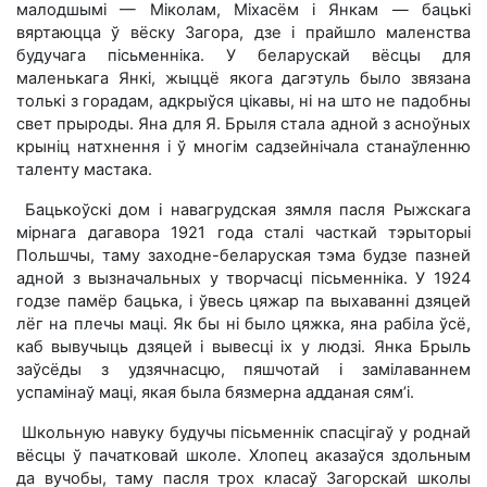
малодшымі — Міколам, Міхасём і Янкам — бацькі
вяртаюцца ў вёску Загора, дзе і прайшло маленства
будучага пісьменніка. У беларускай вёсцы для
маленькага Янкі, жыццё якога дагэтуль было звязана
толькі з горадам, адкрыўся цікавы, ні на што не падобны
свет прыроды. Яна для Я. Брыля стала адной з асноўных
крыніц натхнення і ў многім садзейнічала станаўленню
таленту мастака.
Бацькоўскі дом і навагрудская зямля пасля Рыжскага
мірнага дагавора 1921 года сталі часткай тэрыторыі
Польшчы, таму заходне-беларуская тэма будзе пазней
адной з вызначальных у творчасці пісьменніка. У 1924
годзе памёр бацька, і ўвесь цяжар па выхаванні дзяцей
лёг на плечы маці. Як бы ні было цяжка, яна рабіла ўсё,
каб вывучыць дзяцей і вывесці іх у людзі. Янка Брыль
заўсёды з удзячнасцю, пяшчотай і замілаваннем
успамінаў маці, якая была бязмерна адданая сям’і.
Школьную навуку будучы пісьменнік спасцігаў у роднай
вёсцы ў пачатковай школе. Хлопец аказаўся здольным
да вучобы, таму пасля трох класаў Загорскай школы