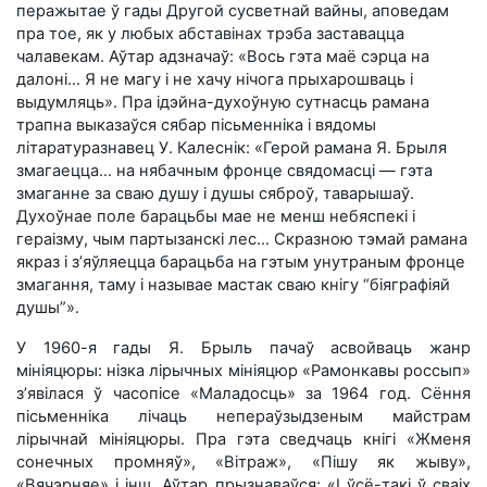
перажытае ў гады Другой сусветнай вайны, аповедам
пра тое, як у любых абставінах трэба заставацца
чалавекам. Аўтар адзначаў: «Вось гэта маё сэрца на
далоні… Я не магу і не хачу нічога прыхарошваць і
выдумляць». Пра ідэйна-духоўную сутнасць рамана
трапна выказаўся сябар пісьменніка і вядомы
літаратуразнавец У. Калеснік: «Герой рамана Я. Брыля
змагаецца… на нябачным фронце свядомасці — гэта
змаганне за сваю душу і душы сяброў, таварышаў.
Духоўнае поле барацьбы мае не менш небяспекі і
гераізму, чым партызанскі лес… Скразною тэмай рамана
якраз і з’яўляецца барацьба на гэтым унутраным фронце
змагання, таму і называе мастак сваю кнігу “біяграфіяй
душы”».
У 1960-я гады Я. Брыль пачаў асвойваць жанр
мініяцюры: нізка лірычных мініяцюр «Рамонкавы россып»
з’явілася ў часопісе «Маладосць» за 1964 год. Сёння
пісьменніка лічаць непераўзыдзеным майстрам
лірычнай мініяцюры. Пра гэта сведчаць кнігі «Жменя
сонечных промняў», «Вітраж», «Пішу як жыву»,
«Вячэрняе» і інш. Аўтар прызнаваўся: «І ўсё-такі ў сваіх