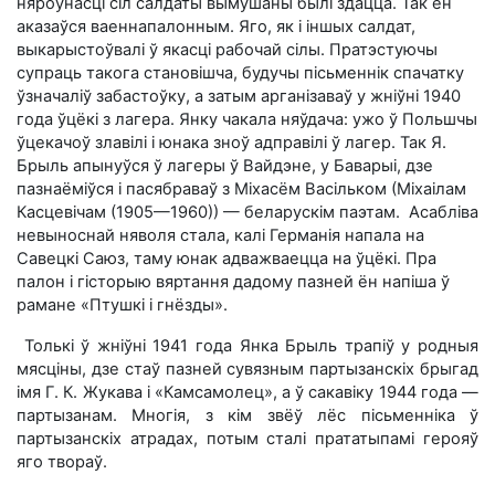
няроўнасці сіл салдаты вымушаны былі здацца. Так ён
аказаўся ваеннапалонным. Яго, як і іншых салдат,
выкарыстоўвалі ў якасці рабочай сілы. Пратэстуючы
супраць такога становішча, будучы пісьменнік спачатку
ўзначаліў забастоўку, а затым арганізаваў у жніўні 1940
года ўцёкі з лагера. Янку чакала няўдача: ужо ў Польшчы
ўцекачоў злавілі і юнака зноў адправілі ў лагер. Так Я.
Брыль апынуўся ў лагеры ў Вайдэне, у Баварыі, дзе
пазнаёміўся і пасябраваў з Міхасём Васільком (Міхаілам
Касцевічам (1905—1960)) — беларускім паэтам.
Асабліва
невыноснай няволя стала, калі Германія напала на
Савецкі Саюз, таму юнак адважваецца на ўцёкі. Пра
палон і гісторыю вяртання дадому пазней ён напіша ў
рамане «Птушкі і гнёзды».
Толькі ў жніўні 1941 года Янка Брыль трапіў у родныя
мясціны, дзе стаў пазней сувязным партызанскіх брыгад
імя Г. К. Жукава і «Камсамолец», а ў сакавіку 1944 года —
партызанам. Многія, з кім звёў лёс пісьменніка ў
партызанскіх атрадах, потым сталі прататыпамі герояў
яго твораў.