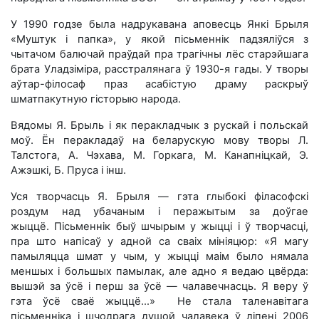
У 1990 годзе была надрукавана аповесць Янкі Брыля
«Муштук і папка», у якой пісьменнік падзяліўся з
чытачом балючай праўдай пра трагічны лёс старэйшага
брата Уладзіміра, расстралянага ў 1930-я гады. У творы
аўтар-філосаф праз асабістую драму раскрыў
шматпакутную гісторыю народа.
Вядомы Я. Брыль і як перакладчык з рускай і польскай
моў. Ён перакладаў на беларускую мову творы Л.
Талстога, А. Чэхава, М. Горкага, М. Канапніцкай, Э.
Ажэшкі, Б. Пруса і інш.
Уся творчасць Я. Брыля — гэта глыбокі філасофскі
роздум над убачаным і перажытым за доўгае
жыццё.
Пісьменнік быў шчырым у жыцці і ў творчасці,
пра што напісаў у адной са сваіх мініяцюр: «Я магу
памыляцца шмат у чым, у жыцці маім было нямала
меншых і большых памылак, але адно я ведаю цвёрда:
вышэй за ўсё і перш за ўсё — чалавечнасць. Я веру ў
гэта ўсё сваё жыццё…»
Не стала таленавітага
пісьменніка і шчодрага душой чалавека ў ліпені 2006