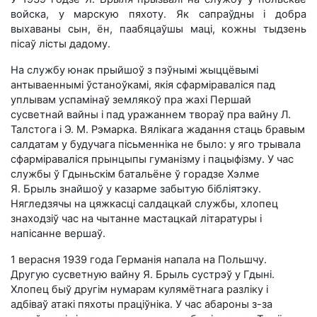
войска, у марскую пяхоту. Як сапраўдны і добра
выхаваны сын, ён, паабяцаўшы маці, кожны тыдзень
пісаў лісты дадому.
На службу юнак прыйшоў з пэўнымі жыццёвымі
антываеннымі ўстаноўкамі, якія сфарміраваліся пад
уплывам успамінаў землякоў пра жахі Першай
сусветнай вайны і пад уражаннем твораў пра вайну Л.
Талстога і Э. М. Рэмарка. Вялікага жадання стаць бравым
салдатам у будучага пісьменніка не было: у яго трывала
сфарміраваліся прынцыпы гуманізму і пацыфізму. У час
службы ў Гдыньскім батальёне ў горадзе Хэлме
Я. Брыль знайшоў у казарме забытую бібліятэку.
Нягледзячы на цяжкасці салдацкай службы, хлопец
знаходзіў час на чытанне мастацкай літаратуры і
напісанне вершаў.
1 верасня 1939 года Германія напала на Польшчу.
Другую сусветную вайну Я. Брыль сустрэў у Гдыні.
Хлопец быў другім нумарам кулямётнага разліку і
адбіваў атакі пяхоты праціўніка. У час абароны з-за