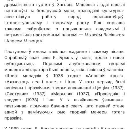
драматычнага гуртка ў Загоры. Маладыя людзі ладзілі
пастаноўкі на беларускай мове, праводзілі культурна-
асветніцкую работу сярод аднавяскоўцаў.
Інтэлектуальнаму і творчаму росту Янкі спрыяла
таксама сяброўства з нацыянальна свядомымі і
патрыятычна настроенымі паэтамі — Міхасём Васільком
і Алесем Мілюцем.
Паступова ў юнака з’явілася жаданне і самому пісаць.
Спрабаваў свае сілы Я. Брыль у паэзіі, прозе і нават
публіцыстыцы. Першымі апублікаванымі творамі
маладога літаратара былі вершы, якія з’явіліся ў часопісе
«Шлях моладзі» ў 1938 годзе: «Апошнія крыгі»,
«Ажываюць лес і поле...» і інш. У гэты перыяд былі
напісаны і празаічныя творы: апавяданні «Цюцік» (1937),
«Сустрэча» (1937), «Марыля» (1937), «Праведнікі і
зладзеі» (1938) і інш. У іх выяўлялася ўзвышана-
паэтычнае, лірычнае бачанне свету, што пазней стане
адной з дамінуючых рыс творчай манеры гэтага
празаіка.
У 1939 годзе Я. Брыля прызвалі на службу ў польскае