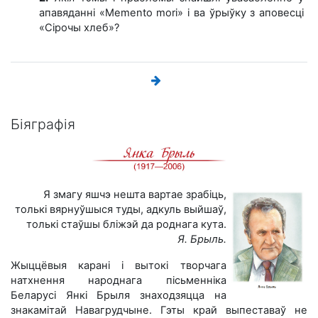
апавяданні «Memento mori» і ва ўрыўку з аповесці
«Сірочы хлеб»?
Біяграфія
Я змагу яшчэ нешта вартае зрабіць,
толькі вярнуўшыся туды, адкуль выйшаў,
толькі стаўшы бліжэй да роднага кута.
Я. Брыль.
Жыццёвыя карані і вытокі творчага
натхнення народнага пісьменніка
Беларусі Янкі Брыля знаходзяцца на
знакамітай Навагрудчыне. Гэты край выпеставаў не