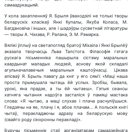
самаадукацыяй.
У кола захапленняў Я. Брыля ўваходзілі не толькі творы
беларускіх класікаў Янкі Купалы, Якуба Коласа, М.
Багдановіча і іншых, але і шэдэўры сусветнай літаратуры
— творы А. Чэхава, Р. Ралана, Э. М. Рэмарка.
Вялікі ўплыў на светапогляд братоў Міхаіла і Янкі Брылёў
аказала творчасць Льва Талстога. Філасофія гэтага
рускага пісьменніка пашырыла сістэму маральных
каардынат маладых людзей, аснову якой складалі
агульначалавечыя маральныя каштоўнасці. Цікава
апісваў Я. Брыль павагу да кніг у яго сям’і: «Маці наша
проста прымушала чытаць ёй услых. Зробіш, бывала,
урокі, яна прадзе, а ты ёй чытаеш». Гэтыя сеансы
хатняга чытання надоўга засталіся ў памяці мастака
слова: «Я чытаю, а маці слухае і плача расчуліўшыся.
Гледзячы на яе, плачу і я, абое плачам… А польскія кнігі
чытаў, перакладаючы адразу на беларускую мову
(свайго роду сінхронны пераклад)».
Будучы пісьменнік стаў арганізатарам самадзейнага