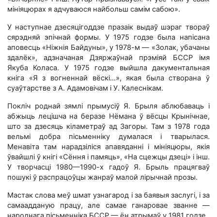
мініяцюрах я адчуваюся найбольш самім сабою».
У наступнае дзесяцігоддзе празаік выдаў шэраг твораў
сярэдняй эпічнай формы. У 1975 годзе была напісана
аповесць «Ніжнія Байдуны», у 1978-м — «Золак, убачаны
здалёк», адзначаная Дзяржаўнай прэміяй БССР імя
Якуба Коласа. У 1975 годзе выйшла дакументальная
кніга «Я з вогненнай вёскі...», якая была створана ў
суаўтарстве з А. Адамовічам і У. Калеснікам.
Покліч роднай зямлі прымусіў Я. Брыля аблюбаваць і
абжыць лецішча на беразе Нёмана ў вёсцы Крынічнае,
што за дзесяць кіламетраў ад Загоры. Там з 1978 года
вельмі добра пісьменніку думалася і тварылася.
Менавіта там нарадзіліся апавяданні і мініяцюры, якія
ўвайшлі ў кнігі «Сёння і памяць», «На сцежцы дзеці» і інш.
У творчасці 1980—1990-х гадоў Я. Брыль працягваў
пошукі ў распрацоўцы жанраў малой лірычнай прозы.
Мастак слова меў шмат узнагарод і за баявыя заслугі, і за
самаадданую працу, але самае ганаровае званне —
народнага пісьменніка БССР — ён атрымаў у 1981 годзе.