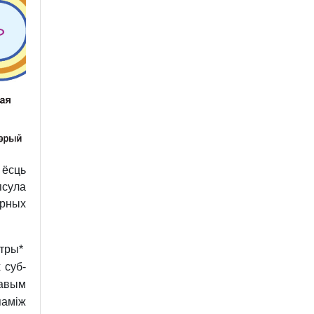
 ёсць
псула
орных
тры*
 суб­
лавым
паміж