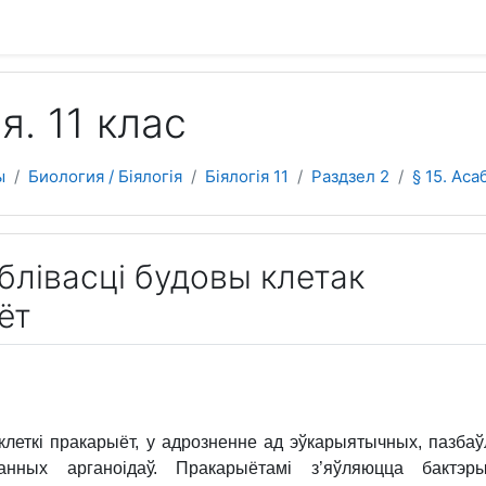
 содержанию
я. 11 клас
ы
Биология / Біялогія
Біялогія 11
Раздзел 2
§ 15. Ас
аблівасці будовы клетак
ёт
клеткі пракарыёт, у адрозненне ад эўкарыятычных, пазба
нных арганоідаў. Пракарыётамі з’яўляюцца бактэры