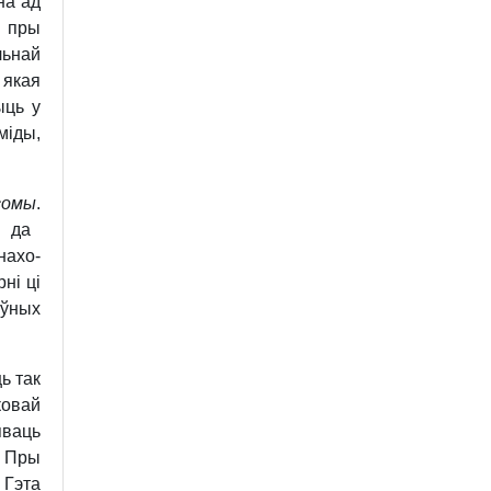
на ад
й пры
льнай
якая
ыць у
міды,
сомы
.
 да
нахо­
ні ці
ыўных
ь так
ковай
яваць
. Пры
 Гэта