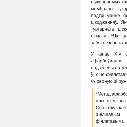
выконваемых
ф
мембраны эўка
падтрыманне ф
шкоджанняў. Ян
тургарнага ці
осмасу.
*Як в
забяспечвае карк
У канцы XIX ст
афарбоўвання 
падзелены на дз
ў сіне-фіялета
чырвоную ці ру
*Метад афарбо
пры якім вык
Спачатку кл
анілінавым
фіялетавым),