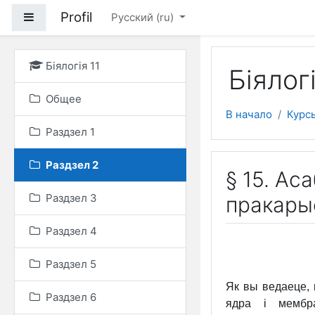
Перейти к основному
Profil
Боковая панель
Русский ‎(ru)‎
Біялогія 11
Біялогі
Общее
В начало
Курс
Раздзел 1
Раздзел 2
§ 15. Ас
Раздзел 3
пракары
Раздзел 4
Раздзел 5
Як вы ведаеце, 
Раздзел 6
ядра і мембра