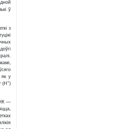
адной
ькі ў
ткі з
уцікі
ычных
доўгі
ралі.
камі,
ўсяго
 як у
+
у (Н
)
ДНК —
іцца,
етках
лікія