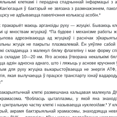
яльнымі клеткамі і перадача спадчыннай інфармацыі з 
. Кан'югацыя ў бактэрый не звязана з размнажэннем, пакол
ацэсу не адбываецца павелічэння колькасці асобін.*
ых пракарыёт маюць арганоіды руху —
жгуцікі
. Бываюць кле
і ці мноствам жгуцікаў.
*Па будове і механізме работы жг
ыпова адрозніваюцца ад жгуцікаў і раснічак эўкарыят
яльны жгуцік не пакрыты плазмалемай. Ён уяўляе сабой 
які складаецца з малекул бялку флагеліну і мае форму спі
а складае 10—20 нм. Яго аснова ўтворана некалькімі бял
цца адзін адносна аднаго, што і ляжыць у аснове кручэння 
тым для руху жгуціка выкарыстоўваецца не энергія АТФ,
ргія, якая вылучаецца ў працэсе транспарту іонаў вадарод
.*
ракарыятычнай клеткі размешчана кальцавая малекула 
храмасома.
*Вобласць цытаплазмы, у якой яна знаходз
 цэнтральную частку клеткі і называецца
нуклеоідам
.*
У кл
рый, акрамя бактэрыяльнай храмасомы, знаходзяцца невя