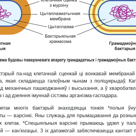
ктэрый па-над клетачнай сценкай ці вонкавай мембранай
ла, якая складаецца галоўным чынам з поліцукрыдаў. Ка
ад механічных пашкоджанняў і высыхання, а ў хваробатв
і ад дзеяння імуннай сістэмы арганізма-гаспадара.
летак многіх бактэрый знаходзяцца тонкія
*полыя ўну
ты — варсінкі. Яны служаць для прымацавання да розных
х клетак.
*Спецыяльныя варсінкі прымаюць удзел у па
рый —
кан'югацыі
. З іх дапамогай забяспечваецца кантакт 