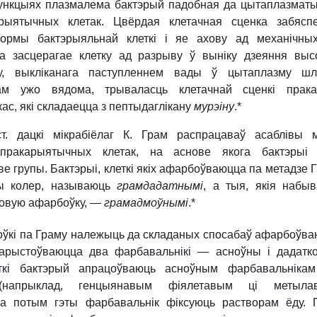
ункцыях плазмалема бактэрый падобная да цытаплазмат
рыятычных клетак. Цвёрдая клетачная сценка забясп
ормы бактэрыяльнай клеткі і яе ахову ад механічны
а засцерагае клетку ад разрыву ў выніку дзеяння выс
ску, выкліканага паступленнем вады ў цытаплазму ш
ам ужо вядома, трываласць клетачнай сценкі прака
ас, які складаецца з пептыдаглікану
мурэіну
.*
. дацкі мікрабіёлаг К. Грам распрацаваў асаблівы 
пракарыятычных клетак, на аснове якога бактэрыі 
ве групы. Бактэрыі, клеткі якіх афарбоўваюцца па метадзе 
вы колер, называюць
грамдадатнымі
, а тыя, якія набы
жовую афарбоўку, —
грамадмоўнымі
.*
ўкі па Граму належыць да складаных спосабаў афарбоўва
арыстоўваюцца два фарбавальнікі — асноўны і дадатк
еткі бактэрый апрацоўваюць асноўным фарбавальніка
 (напрыклад, генцыянавым фіялетавым ці метыла
 а потым гэты фарбавальнік фіксуюць растворам ёду.