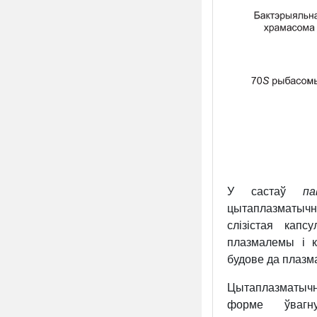
У састаў
п
цытаплазматыч
слізістая кап
плазмалемы і к
будове да плазм
Цытаплазматыч
форме ўвагн