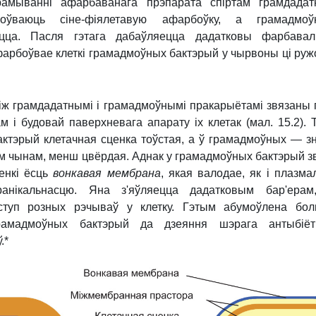
амыванні афарбаванага прэпарата спіртам грамдадат
хоўваюць сіне-фіялетавую афарбоўку, а грамадмоў
цца. Пасля гэтага дабаўляецца дадатковы фарбаваль
 афарбоўвае клеткі грамадмоўных бактэрый у чырвоны ці ру
іж грамдадатнымі і грамадмоўнымі пракарыётамі звязаны
м і будовай паверхневага апарату іх клетак (мал. 15.2). Т
ктэрый клетачная сценка тоўстая, а ў грамадмоўных — з
кім чынам, менш цвёрдая. Аднак у грамадмоўных бактэрый з
енкі ёсць
вонкавая мембрана
, якая валодае, як і плазма
ранікальнасцю. Яна з'яўляецца дадатковым бар'ерам
ступ розных рэчываў у клетку. Гэтым абумоўлена бо
грамадмоўных бактэрый да дзеяння шэрага антыбіёты
.*