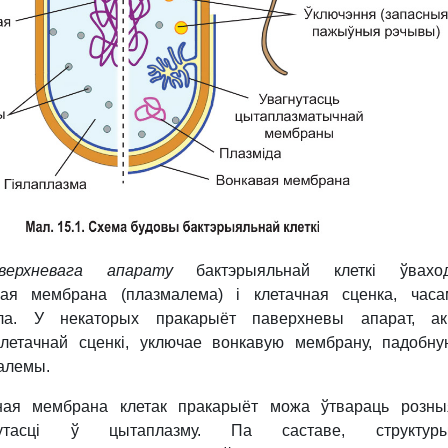
аверхневага апарату
бактэрыяльнай клеткі ўваход
ная мембрана (плазмалема) і клетачная сценка, час
сула. У некаторых пракарыёт паверхневы апарат, ак
летачнай сценкі, уключае вонкавую мембрану, падобн
алемы.
ная мембрана клетак пракарыёт можа ўтвараць розны
утасці ў цытаплазму. Па саставе, структу