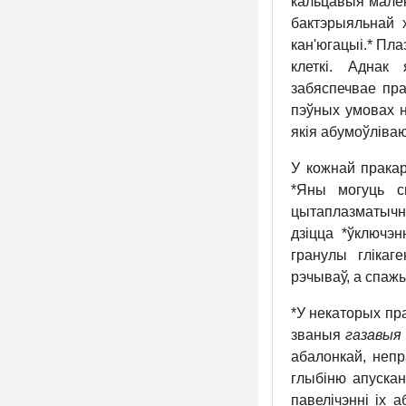
кальцавыя мале
бактэрыяльнай 
кан'югацыі.*
Плаз
клеткі. Аднак
забяспечвае пра
пэўных умовах 
якія абумоўліваю
У кожнай прака
*Яны могуць с
цытаплазматыч
дзіцца *ўключэнн
гранулы глікаг
рэчываў, а спаж
*У некаторых пр
званыя
газавыя 
абалонкай, непр
глыбіню апускан
павелічэнні іх 