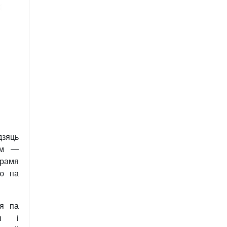
зяць
ам —
рамя
ую па
я па
ры і