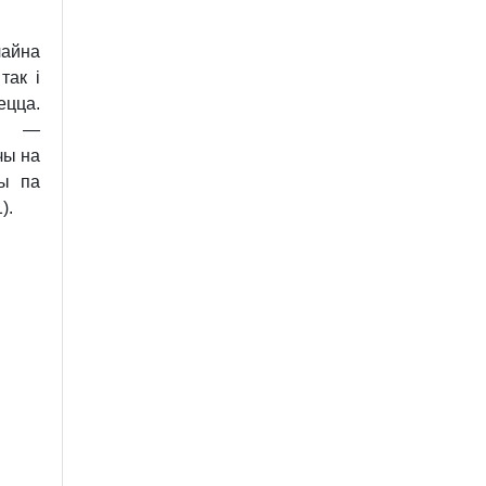
айна
так і
цца.
—
чы на
ны па
).