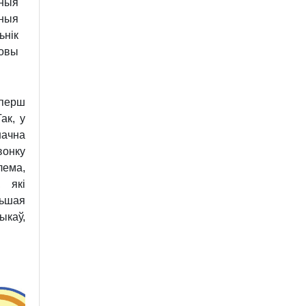
ныя
ныя
нік
жовы
 перш
ак, у
начна
вонку
лема,
, які
льшая
каў,