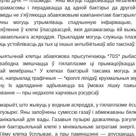
кулы ДНК — плазміды
. *Яны могуць падвойвацца незалеж
храмасомы і перадавацца ад адной бактэрыі да друго
міды не з’яўляюцца абавязковымі кампанентамі бактэрыя
 яны могуць утрымліваць спадчынную інфармацыю, 
яўленне ў клеткі ўласцівасцей, якія дапамагаюць ёй выж
навакольнага асяроддзя. Прыкладам могуць служыць плаз
ць устойлівасць да тых ці іншых антыбіётыкаў або таксінаў.
рыятычнай клетцы абавязкова прысутнічаюць *70
S
*
рыба
вабодна змяшчацца ў гіялаплазме ці прымацоўвацца
най мембраны.*
У клетках бактэрый таксама могуць з
і, напрыклад трафічныя — *кроплі ліпідаў, крухмальныя зер
ену. Іх адкладанне адбываецца ва ўмовах лішку паж
ыванне — пры недахопе харчовых рэсурсаў.
акарыёт, што жывуць у водным асяроддзі, у гіялаплазме ёсц
пузыркі
. Яны запоўнены сумессю газаў і абмежаваны бял
анікальнай для вады. Газавыя пузыркі дазваляюць рэгул
ня бактэрыяльнай клеткі з мінімальнымі затратамі энергіі
аб'ёму клетка ўсплывае, а пры памяншэнні — апускаецца.