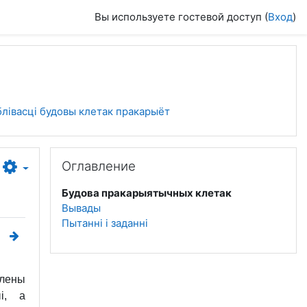
Вы используете гостевой доступ (
Вход
)
аблівасці будовы клетак пракарыёт
Пропустить Оглавление
Оглавление
Будова пракарыятычных клетак
Вывады
Пытанні і заданні
ўлены
і, а