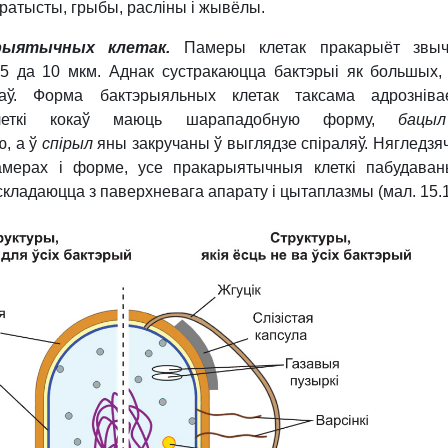
ратысты, грыбы, расліны і жывёлы.
рыятычных клетак.
Памеры клетак пракарыёт звыч
5 да 10 мкм. Аднак сустракаюцца бактэрыі як боль­шых, 
ў. Форма бактэрыяльных клетак таксама адрознівае
клеткі кокаў маюць шарападобную форму,
бацыл
, а ў
спірыл
яны закручаны ў выглядзе спіраляў. Нягледзя
амерах і форме, усе пракарыятычныя клеткі пабудава
складаюцца з паверхневага апарату і цытаплазмы (мал. 15.1