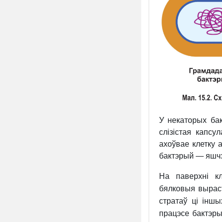
У некаторых ба
слізістая капсу
ахоўвае клетку 
бактэрый — яшчэ 
На паверхні к
бялковыя вырас
стратаў ці іншы
працэсе бактэ