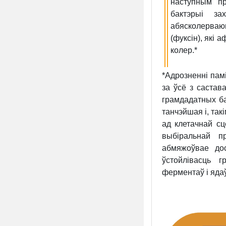
наступным пр
бактэрыі за
абясколерваю
(фуксін), які
колер.*
*Адрозненні пам
за ўсё з састава
грамдадатных ба
танчэйшая і, та
ад клетачнай сц
выбіральнай п
абмяжоўвае до
ўстойлівасць 
ферментаў і ядаў