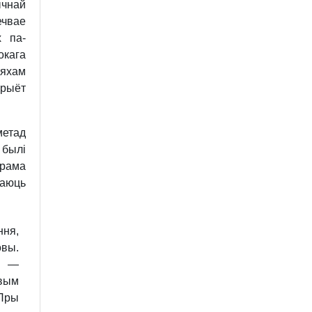
ычнай
ечвае
х па­
окага
ляхам
рыёт
метад
былі
Грама
ваюць
ння,
овы.
м —
вым
 Пры