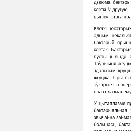
дзвюма бактэры
клеткі ў другую
выніку гэтага пр
Клеткі некатор
адным, некалькім
бактэрый прынц
клетак. Бактэры
пусты цыліндр, 
Таўшчыня жгуцік
здольнымі круці
жгуціка. Пры гэ
эўкарыёт, а эне
праз плазмалему
У цытаплазме п
бактэрыяльная 
звычайна займае
большасці бактэ