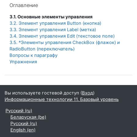
Пропустить Оглавление
Оглавление
3.1. Основные элементы управления
3.2. Элемент управления Button (кнопка)
3.3. Элемент управления Label (метка)
3.4. Элемент управления Edit (текстовое поле)
3.5. *Элементы управления CheckBox (флажок) и
RadioButton (переключатель)
Вопросы к параграфу
Упражнения
Вы используете гостевой доступ (
Вход
)
Информационные технологии 11. Базовый уровень
Русский ‎(ru)‎
Беларуская ‎(be)‎
Русский ‎(ru)‎
English ‎(en)‎