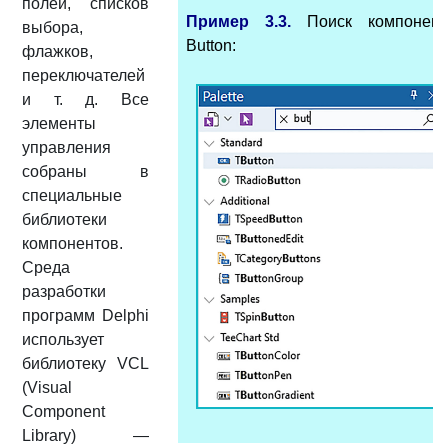
полей, списков
Пример 3.3.
Поиск компонент
выбора,
Button:
флажков,
переключателей
и т. д. Все
элементы
управления
собраны в
специальные
библиотеки
компонентов.
Среда
разработки
программ Delphi
использует
библиотеку VCL
(Visual
Component
Library) —