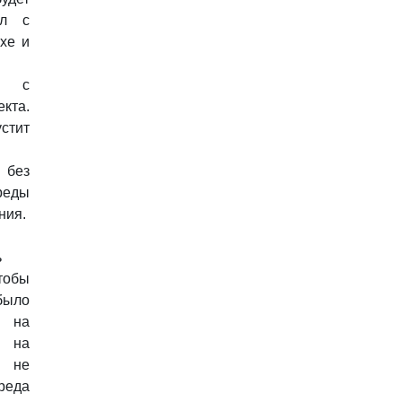
йл с
xe и
м с
кта.
стит
 без
реды
ния.
ь
тобы
было
 на
, на
 не
реда