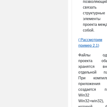
позволяющи
связать
структурные
элементы
проекта меж
собой.
( Рассмотрим
пример 2.1)
Файлы одн
проекта об
хранятся вн
отдельной па
При компил
приложения
создается п
Win32 (
Win32=win32
которой бу