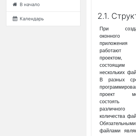
В начало
2.1. Стру
Календарь
При созда
оконного
приложения
работаю
проектом,
состоящим
нескольких фай
В разных ср
программирова
проект мо
состоять
различного
количества фай
Обязательными
файлами явля