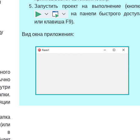
й
Запустить проект на выполнение (кнопк
на панели быстрого доступ
или клавиша F9).
ду
Вид окна приложения:
ого
ычно
утри
пки.
яции
апка
или
), в
дет