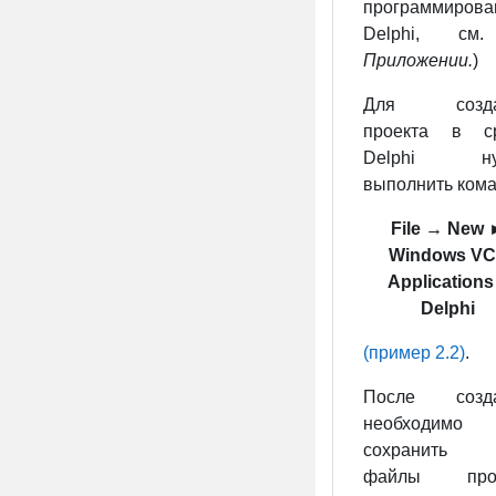
программирова
Delphi, см
Приложении.
)
Для созда
проекта в с
Delphi ну
выполнить ком
File
→
New 
Windows V
Applications
Delphi
(пример 2.2)
.
После созд
необходимо
сохранить 
файлы прое