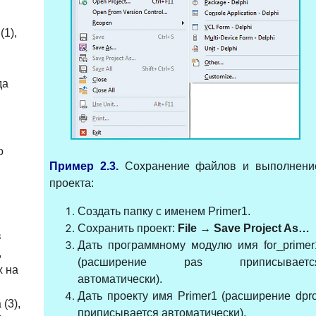
1),
да
о
Пример 2.3.
Сохранение файлов и выполнени
проекта:
Создать папку с именем Primer1.
Сохранить проект:
File →
Save Project As…
в
Дать программному модулю имя for_primer
,
(расширение pas приписываетс
 на
автоматически).
Дать проекту имя Primer1 (расширение dpro
(3),
приписывается автоматически).