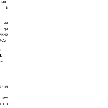
ния
. в
ния
реде
жно
анды
►
CL
 –
ания
все
кта