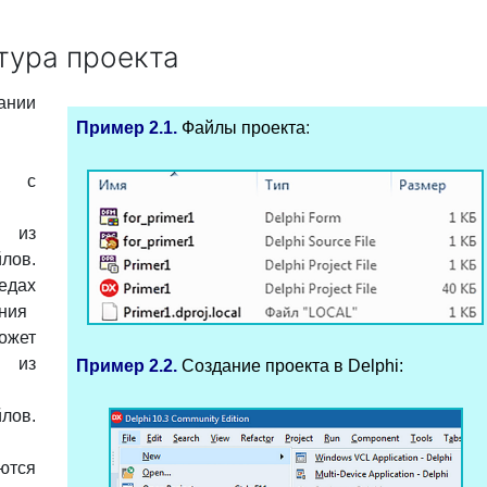
ктура проекта
нии
Пример 2.1.
Файлы проекта
:
т с
 из
лов.
едах
ния
жет
 из
Пример 2.2.
Создание проекта в Delphi
:
лов.
ются