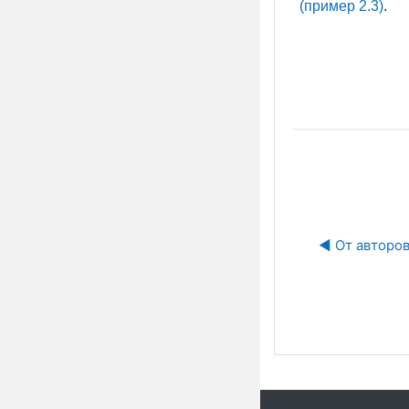
(пример 2.3)
.
◀︎ От авторо