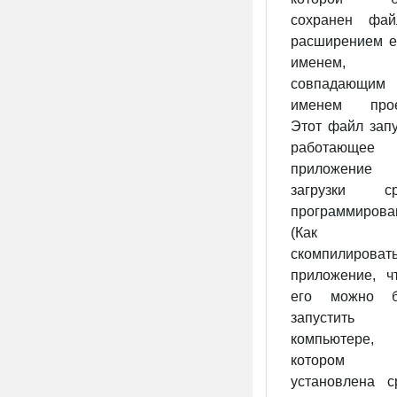
сохранен фа
расширением e
именем,
совпадающи
именем прое
Этот файл запу
работающее
приложение
загрузки с
программирова
(Как
скомпилироват
приложение, ч
его можно 
запустить
компьютере
котором
установлена с