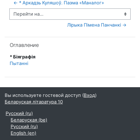
← * Аркадзь Куляшоў. Паэма «Маналог»
Перейти на...
Лірыка Пімена Панчанкі →
Пропустить Оглавление
Оглавление
* Біяграфія
Пытанні
Вы используете гостевой доступ (
Вход
)
Беларуская літаратура 10
Русский ‎(ru)‎
Беларуская ‎(be)‎
Русский ‎(ru)‎
English ‎(en)‎