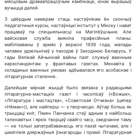
мясцовым дрэваапрацоўчым камбінаце, юнак вырашыў
вучыцца далей.
З цвёрдым намерам стаць настаўнікам ён скончыў
педагагічныя курсы, настаўніцкі інстытут у Мінску і нават
працаваў па спецыяльнасці на Магілёўшчыне. Але
вайсковая служба змяніла прафесійныя планы:
мабілізаваны ў армію ў верасні 1939 года, малады
чалавек удзельнічаў у паходзе ў Заходнюю Беларусь. У
гады Вялікай Айчыннай вайны паэт служыў ваенным
карэспандэнтам у франтавых газетах. Менавіта ў
складаных ваенных умовах адбывалася яго асобаснае і
літаратурнае сталенне.
Далейшае мірнае жыццё было звязана з рэдакцыямі
літаратурна-мастацкіх газет і часопісаў («Вожык»,
«Літаратура і мастацтва», «Советская Отчизна» (цяпер
«Нёман»)), але найперш — з творчасцю. Аўтар больш як
трыццаці кніг, Пімен Панчанка стаў адным з найбольш
таленавітых і яркіх творцаў свайго часу, сведчанне таму
— не толькі запатрабаванасць яго паэзіі чытачамі, але і
шматлікія дзяржаўныя ўзнагароды і прэміі: Літаратурная