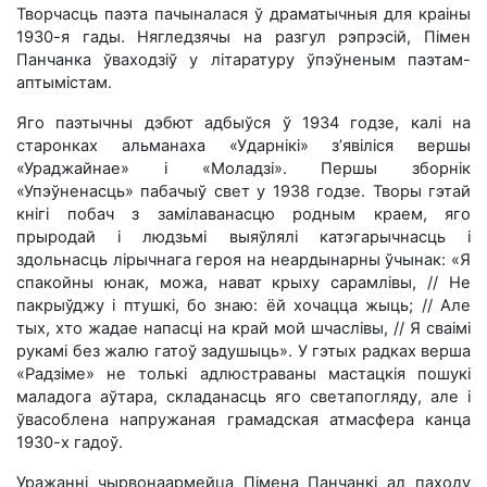
Творчасць паэта пачыналася ў драматычныя для краіны
1930-я гады. Нягледзячы на разгул рэпрэсій, Пімен
Панчанка ўваходзіў у літаратуру ўпэўненым паэтам-
аптымістам.
Яго паэтычны дэбют адбыўся ў 1934 годзе, калі на
старонках альманаха «Ударнікі» з’явіліся вершы
«Ураджайнае» і «Моладзі». Першы зборнік
«Упэўненасць» пабачыў свет у 1938 годзе. Творы гэтай
кнігі побач з замілаванасцю родным краем, яго
прыродай і людзьмі выяўлялі катэгарычнасць і
здольнасць лірычнага героя на неардынарны ўчынак: «Я
спакойны юнак, можа, нават крыху сарамлівы, // Не
пакрыўджу і птушкі, бо знаю: ёй хочацца жыць; // Але
тых, хто жадае напасці на край мой шчаслівы, // Я сваімі
рукамі без жалю гатоў задушыць». У гэтых радках верша
«Радзіме» не толькі адлюстраваны мастацкія пошукі
маладога аўтара, складанасць яго светапогляду, але і
ўвасоблена напружаная грамадская атмасфера канца
1930-х гадоў.
Уражанні чырвонаармейца Пімена Панчанкі ад паходу