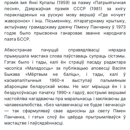
прэмія імя Янкі Купалы (1959) за паэму «Патрыятычная
песня», Дзяржаўная прэмія СССР (1981) за кнігу
перакладзеных на рускую мову вершаў «Где ночует
жаворонок» і інш. Пісьменніку, літаратурнаму крытыку,
актыўнаму грамадскаму дзеячу Пімену Панчанку ў 1973
годзе было прысвоена ганаровае званне народнага
паэта БССР.
Абвостранае пачуццё справядлівасці нярэдка
прымушала мастака слова паўставаць супраць сістэмы.
Гэтак было і тады, калі ён страціў пасаду рэдактара
часопіса «Маладосць» за публікацыю аповесці Васіля
Быкава «Мёртвым не баліць», і тады, калі ў
касмапалітычныя 1960-я выступаў палымяным
абаронцам беларускай мовы. Не мог мірыцца ён і з
бездухоўнасцю пачатку 1990-х гадоў, вострымі вершамі
настойліва нагадваючы пра маральнасць і заклікаючы да
чалавекалюбства. «Без чалавечнасці не будзе і вечнасці»
— так сфармуляваў свае адносіны да свету Пімен
Панчанка, і гэтых слоў ён цвёрда прытрымліваўся ў
мастацтве і паўсядзённасці.