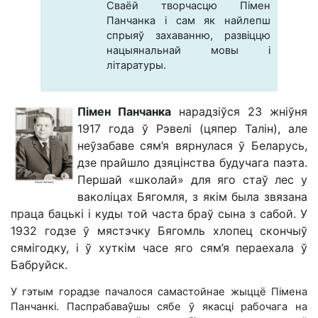
Сваёй творчасцю Пімен
Панчанка і сам як найлепш
спрыяў захаванню, развіццю
нацыянальнай мовы і
літаратуры.
Пімен Панчанка
нарадзіўся 23 жніўня
1917 года ў Рэвелі (цяпер Талін), але
неўзабаве сям’я вярнулася ў Беларусь,
дзе прайшло дзяцінства будучага паэта.
Першай «школай» для яго стаў лес у
ваколіцах Бягомля, з якім была звязана
праца бацькі і куды той часта браў сына з сабой. У
1932 годзе ў мястэчку Бягомль хлопец скончыў
сямігодку, і ў хуткім часе яго сям’я пераехала ў
Бабруйск.
У гэтым горадзе пачалося самастойнае жыццё Пімена
Панчанкі. Паспрабаваўшы сябе ў якасці рабочага на