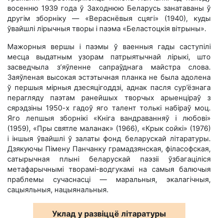
восенню 1939 года ў Заходнюю Беларусь занатаваны ў
другім зборніку — «Вераснёвыя сцягі» (1940), куды
ўвайшлі лірычныя творы і паэма «Беластоцкія вітрыны».
Мажорныя вершы і паэмы ў ваенныя гады саступілі
месца выдатным узорам патрыятычнай лірыкі, што
засведчыла з’яўленне сапраўднага майстра слова.
Заяўленая высокая эстэтычная планка не была адолена
ў першыя мірныя дзесяцігоддзі, аднак пасля сур’ёзнага
перагляду паэтам ранейшых творчых арыенціраў з
сярэдзіны 1950-х гадоў яго талент толькі набіраў моц.
Яго лепшыя зборнікі «Кніга вандраванняў і любові»
(1959), «Пры святле маланак» (1966), «Крык сойкі» (1976)
і іншыя ўвайшлі ў залаты фонд беларускай літаратуры.
Дзякуючы Пімену Панчанку грамадзянская, філасофская,
сатырычная плыні беларускай паэзіі ўзбагаціліся
метафарычнымі творамі-водгукамі на самыя балючыя
праблемы сучаснасці — маральныя, экалагічныя,
сацыяльныя, нацыянальныя.
Уклад у развіццё літаратуры