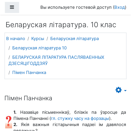
Перейти к основному содержанию
Боковая панель
Вы используете гостевой доступ (
Вход
)
Беларуская літаратура. 10 клас
В начало
Курсы
Беларуская літаратура
Беларуская літаратура 10
БЕЛАРУСКАЯ ЛІТАРАТУРА ПАСЛЯВАЕННЫХ
ДЗЕСЯЦІГОДДЗЯЎ
Пімен Панчанка
Пімен Панчанка
1.
Назавіце пісьменнікаў, блізкіх па ўзросце да
Пімена Панчанкі (
гл. стужку часу на форзацы
).
2.
Якія важныя гістарычныя падзеі ім давялося
перажыць?