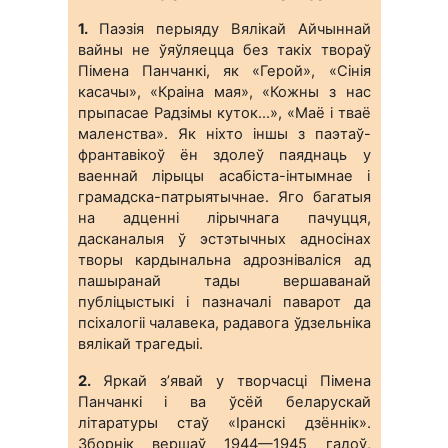
1.
Паэзія перыяду Вялікай Айчыннай
вайны не ўяўляецца без такіх твораў
Пімена Панчанкі, як «Герой», «Сінія
касачы», «Краіна мая», «Кожны з нас
прыпасае Радзімы куток…», «Маё і тваё
маленства». Як ніхто іншы з паэтаў-
франтавікоў ён здолеў паяднаць у
ваеннай лірыцы асабіста-інтымнае і
грамадска-патрыятычнае. Яго багатыя
на адценні лірычнага пачуцця,
дасканалыя ў эстэтычных адносінах
творы кардынальна адрозніваліся ад
пашыранай тады вершаванай
публіцыстыкі і пазначалі паварот да
псіхалогіі чалавека, радавога ўдзельніка
вялікай трагедыі.
2.
Яркай з’явай у творчасці Пімена
Панчанкі і ва ўсёй беларускай
літаратуры стаў «Іранскі дзённік».
Зборнік вершаў 1944—1945 гадоў,