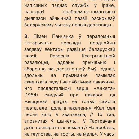
напісаных падчас службы ў Іране,
пашыраў праблемна-тэматычны
дыяпазон айчыннай паэзіі, раскрываў
беларускаму чытачу новыя далягляды.
3.
Пімен Панчанка ў пераломныя
гістарычныя перыяды неаднойчы
задаваў вектары развіцця беларускай
паэзіі. Равеснік Кастрычніцкай
рэвалюцыі, адданы прыхільнік і
абаронца яе дасягненняў быў, аднак,
здольны на прызнанне памылак
савецкага ладу і на публічнае пакаянне.
Яго паслясталінскі верш «Анкета»
(1954) сведчыў пра паварот да
жыццёвай праўды не толькі самога
паэта, але і цэлага пакалення: «Калі мая
песня каго й хвалявала, // То тая,
апранутая ў шынель... // Растрачана
дзён незваротных нямала // На дробязь,
на глупства, на тосты, на мель». У часы