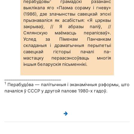
1
перабудовы
грамадскі рэзананс
выклікала яго «Паэма сораму і гневу»
(1986), дзе злачынствы савецкай эпохі
прызнаваліся як асабістыя: «Я цэрквы
закрываў, // Я абразы паліў, //
Сялянскую маёмасць перапісваў».
Услед за Піменам Панчанкам
складаныя і драматычныя перыпетыі
савецкай гісторыі пачалі па-
мастацку пераасэнсоўваць многія
іншыя беларускія пісьменнікі.
___________________________
1
Перабудóва — палітычныя і эканамічныя рэформы, што
пачаліся ў СССР у другой палове 1980-х гадоў.