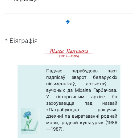
* Біяграфія
Падчас перабудовы паэт
падпісаў зварот беларускіх
пісьменнікаў, артыстаў і
вучоных да Міхаіла Гарбачова.
У гістарычным архіве ён
захоўваецца пад назвай
«Патрабуюцца рашучыя
дзеянні па выратаванні роднай
мовы, роднай культуры» (1986
—1987).