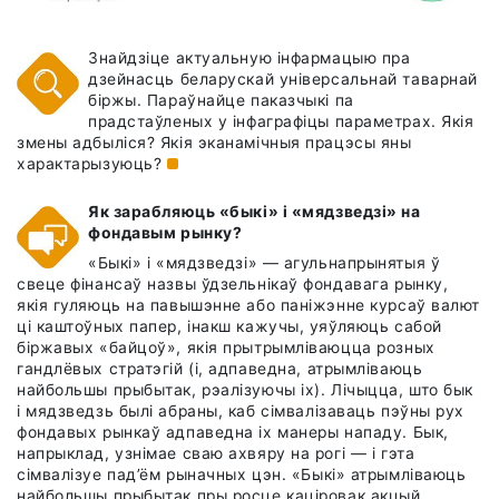
Знайдзіце актуальную інфармацыю пра
дзейнасць беларускай універсальнай таварнай
біржы. Параўнайце паказчыкі па
прадстаўленых у інфаграфіцы параметрах. Якія
змены адбыліся? Якія эканамічныя працэсы яны
характарызуюць?
Як зарабляюць «быкі» і «мядзведзі» на
фондавым рынку?
«Быкі» і «мядзведзі» — агульнапрынятыя ў
свеце фінансаў назвы ўдзельнікаў фондавага рынку,
якія гуляюць на павышэнне або паніжэнне курсаў валют
ці каштоўных папер, інакш кажучы, уяўляюць сабой
біржавых «байцоў», якія прытрымліваюцца розных
гандлёвых стратэгій (і, адпаведна, атрымліваюць
найбольшы прыбытак, рэалізуючы іх). Лічыцца, што бык
і мядзведзь былі абраны, каб сімвалізаваць пэўны рух
фондавых рынкаў адпаведна іх манеры нападу. Бык,
напрыклад, узнімае сваю ахвяру на рогі — і гэта
сімвалізуе пад’ём рыначных цэн. «Быкі» атрымліваюць
найбольшы прыбытак пры росце каціровак акцый,