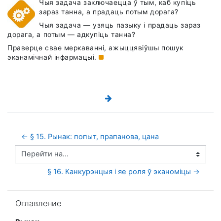
Чыя задача заключаецца ў тым, каб купіць
зараз танна, а прадаць потым дорага?
Чыя задача — узяць пазыку і прадаць зараз
дорага, а потым — адкупіць танна?
Праверце свае меркаванні, ажыццявіўшы пошук
эканамічнай
інфармацыі.
← § 15. Рынак: попыт, прапанова, цана
Перейти на...
§ 16. Канкурэнцыя і яе роля ў эканоміцы →
Пропустить Оглавление
Оглавление