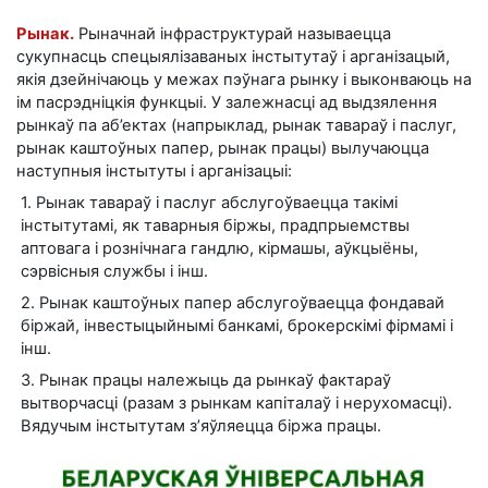
Рынак.
Рыначнай інфраструктурай называецца
сукупнасць спецыялізаваных інстытутаў і арганізацый,
якія дзейнічаюць у межах пэўнага рынку і выконваюць на
ім пасрэдніцкія функцыі. У залежнасці ад выдзялення
рынкаў па аб’ектах (напрыклад, рынак тавараў і паслуг,
рынак каштоўных папер, рынак працы) вылучаюцца
наступныя інстытуты і арганізацыі:
1. Рынак тавараў і паслуг абслугоўваецца такімі
інстытутамі, як таварныя біржы, прадпрыемствы
аптовага і рознічнага гандлю, кірмашы, аўкцыёны,
сэрвісныя службы і інш.
2. Рынак каштоўных папер абслугоўваецца фондавай
біржай, інвестыцыйнымі банкамі, брокерскімі фірмамі і
інш.
3. Рынак працы належыць да рынкаў фактараў
вытворчасці (разам з рынкам капіталаў і нерухомасці).
Вядучым інстытутам з’яўляецца біржа працы.