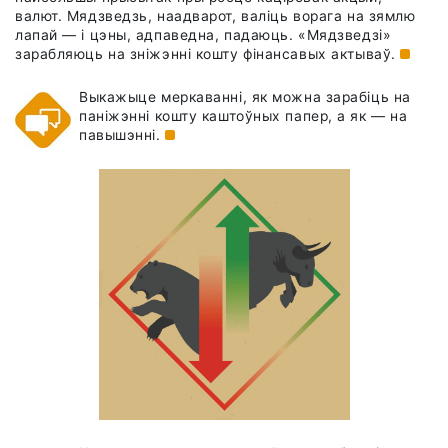
валют. Мядзведзь, наадварот, валіць ворага на зямлю
лапай — і цэны, адпаведна, падаюць. «Мядзведзі»
зарабляюць на зніжэнні кошту фінансавых
актываў.
Выкажыце меркаванні, як можна зарабіць на
паніжэнні кошту каштоўных папер, а як — на
павышэнні.