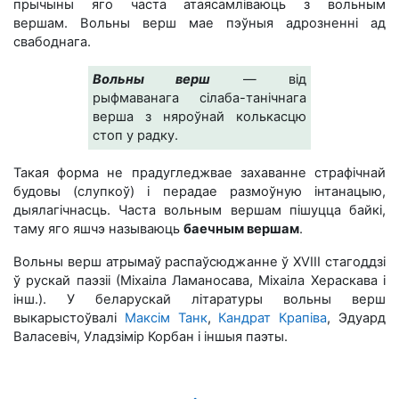
прычыны яго часта атаясамліваюць з вольным
вершам. Вольны верш мае пэўныя адрозненні ад
свабоднага.
Вольны верш
— від
рыфмаванага сілаба-танічнага
верша з няроўнай колькасцю
стоп у радку.
Такая форма не прадугледжвае захаванне страфічнай
будовы (слупкоў) і перадае размоўную інтанацыю,
дыялагічнасць. Часта вольным вершам пішуцца байкі,
таму яго яшчэ называюць
баечным вершам
.
Вольны верш атрымаў распаўсюджанне ў ХVІІІ стагоддзі
ў рускай паэзіі (Міхаіла Ламаносава, Міхаіла Хераскава і
інш.). У беларускай літаратуры вольны верш
выкарыстоўвалі
Максім Танк
,
Кандрат Крапіва
, Эдуард
Валасевіч, Уладзімір Корбан і іншыя паэты.