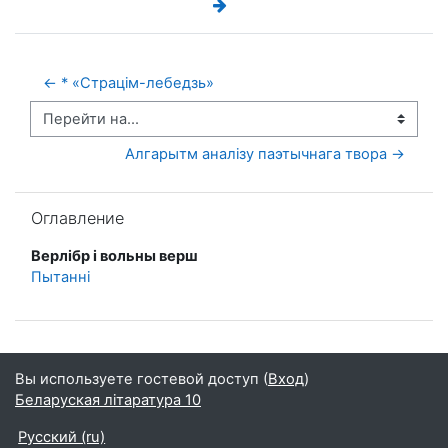
← * «Страцім-лебедзь»
Перейти на...
Алгарытм аналізу паэтычнага твора →
Пропустить Оглавление
Оглавление
Верлібр і вольны верш
Пытанні
Вы используете гостевой доступ (
Вход
)
Беларуская літаратура 10
Русский ‎(ru)‎