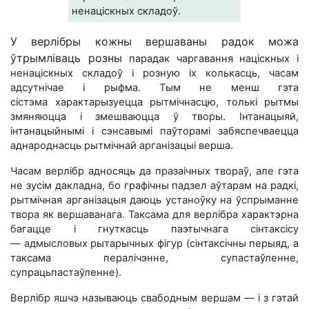
ненаціскных складоў.
У верлібры кожны вершаваны радок можа
ўтрымліваць розны
парадак чаргавання націскных і
ненаціскных складоў і розную іх колькасць, часам
адсутнічае і рыфма. Тым не менш гэта
сістэма характарызуецца рытмічнасцю, толькі рытмы
змяняюцца і змешваюцца ў творы. Інтанацыяй,
інтанацыйнымі і сэнсавымі паўторамі забяспечваецца
аднароднасць рытмічнай арганізацыі верша.
Часам верлібр адносяць да празаічных твораў, але гэта
не зусім дакладна, бо графічны падзел аўтарам на радкі,
рытмічная арганізацыя даюць устаноўку на ўспрыманне
твора як вершаванага. Таксама для верлібра характэрна
багацце і гнуткасць паэтычнага сінтаксісу
— адмысловых рытарычных фігур (сінтаксічны перыяд, а
таксама пералічэнне, супастаўленне,
супрацьпастаўленне).
Верлібр яшчэ называюць свабодным вершам — і з гэтай