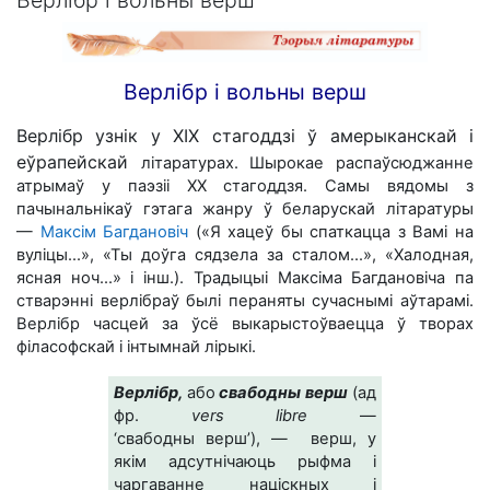
Верлібр і вольны верш
Верлібр узнік у ХІХ стагоддзі ў амерыканскай і
еўрапейскай
літаратурах. Шырокае распаўсюджанне
атрымаў у паэзіі ХХ стагоддзя. Самы вядомы з
пачынальнікаў гэтага жанру ў беларускай літаратуры
—
Максім Багдановіч
(«Я хацеў бы спаткацца з Вамі на
вуліцы...», «Ты доўга сядзела за сталом...», «Халодная,
ясная ноч...» і інш.). Традыцыі Максіма Багдановіча па
стварэнні верлібраў былі пераняты сучаснымі аўтарамі.
Верлібр часцей за ўсё выкарыстоўваецца ў творах
філасофскай і інтымнай лірыкі.
Верлібр,
або
свабодны верш
(ад
фр.
vers libre
—
‘свабодны верш’), — верш, у
якім адсутнічаюць рыфма і
чаргаванне націскных і