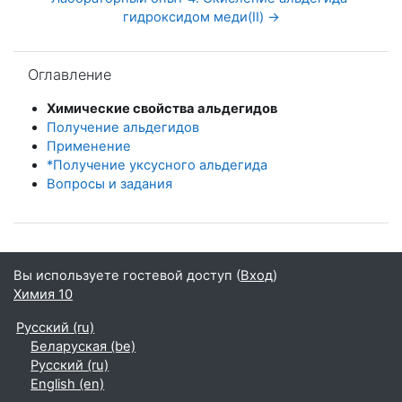
гидроксидом меди(II) →
Пропустить Оглавление
Оглавление
Химические свойства альдегидов
Получение альдегидов
Применение
*Получение уксусного альдегида
Вопросы и задания
Вы используете гостевой доступ (
Вход
)
Химия 10
Русский ‎(ru)‎
Беларуская ‎(be)‎
Русский ‎(ru)‎
English ‎(en)‎