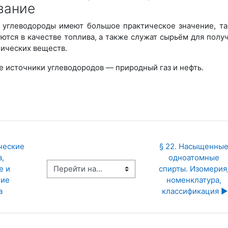
вание
 углеводороды имеют большое практическое значение, та
ются в качестве топлива, а также служат сырьём для полу
ических веществ.
 источники углеводородов — природный газ и нефть.
ческие 
§ 22. Насыщенные
, 
одноатомные 
Перейти на...
 и 
спирты. Изомерия,
ие 
номенклатура, 
а
классификация ▶︎