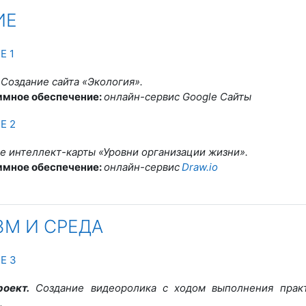
ИЕ
траница
Е 1
Создание сайта «Экология»
.
ммное обеспечение:
онлайн-сервис Google Сайты
траница
Е 2
е интеллект-карты «Уровни организации жизни»
.
ммное обеспечение:
онлайн-сервис
Draw.io
ЗМ И СРЕДА
Страница
Е 3
оект.
Создание видеоролика с ходом выполнения прак
.