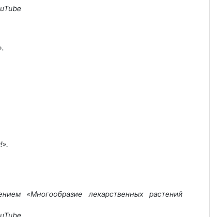
ouTube
»
.
!».
ением «Многообразие лекарственных растений
ouTube