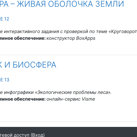
РА – ЖИВАЯ ОБОЛОЧКА ЗЕМЛИ
Страница
Е 12
е интерактивного задания с проверкой по теме «Круговорот
ммное обеспечение:
конструктор BoxApps
К И БИОСФЕРА
Страница
Е 13
е инфографики «Экологические проблемы леса»
.
ммное обеспечение:
онлайн-сервис Visme
тевой доступ (
Вход
)