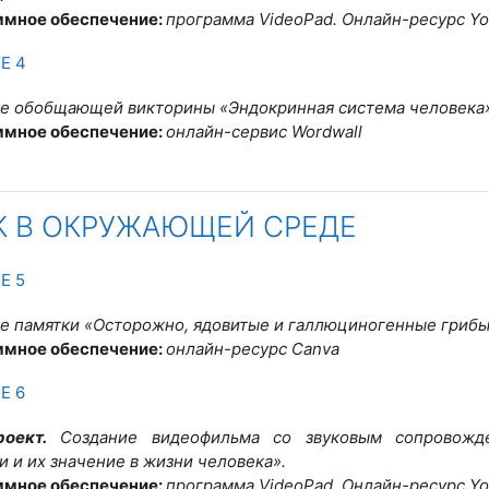
ммное обеспечение:
программа VideoPad. Онлайн-ресурс Y
Страница
Е 4
е обобщающей викторины «Эндокринная система человека
ммное обеспечение:
онлайн-сервис Wordwall
К В ОКРУЖАЮЩЕЙ СРЕДЕ
траница
Е 5
е памятки «Осторожно, ядовитые и галлюциногенные грибы
ммное обеспечение:
онлайн-ресурс Canva
траница
Е 6
оект.
Создание видеофильма со звуковым сопровожд
и и их значение в жизни человека»
.
ммное обеспечение:
программа VideoPad. Онлайн-ресурс Y