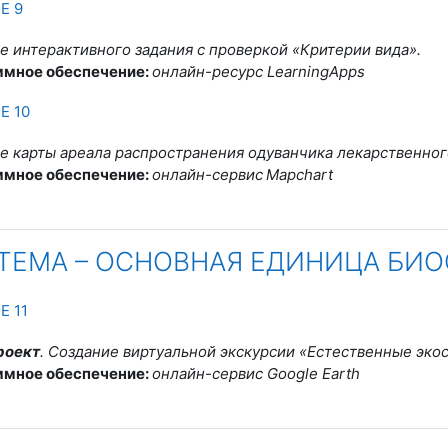
траница
Е 9
е интерактивного задания с проверкой «Критерии вида».
ммное обеспечение:
онлайн-ресурс LearningApps
Страница
Е 10
е карты ареала распространения одуванчика лекарственног
ммное обеспечение:
онлайн-сервис
Mapchart
ТЕМА – ОСНОВНАЯ ЕДИНИЦА БИ
Страница
Е 11
роект
.
Создание виртуальной экскурсии «Естественные эко
ммное обеспечение:
онлайн-сервис Google Earth