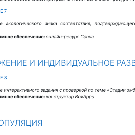
траница
Е 7
ие
экологического знака соответствия, подтверждающе
.
ммное обеспечение:
онлайн-ресурс Canva
ЖЕНИЕ И ИНДИВИДУАЛЬНОЕ РАЗ
траница
Е 8
е интерактивного задания с проверкой по теме «Стадии эм
ммное обеспечение:
конструктор BoxApps
ПОПУЛЯЦИЯ