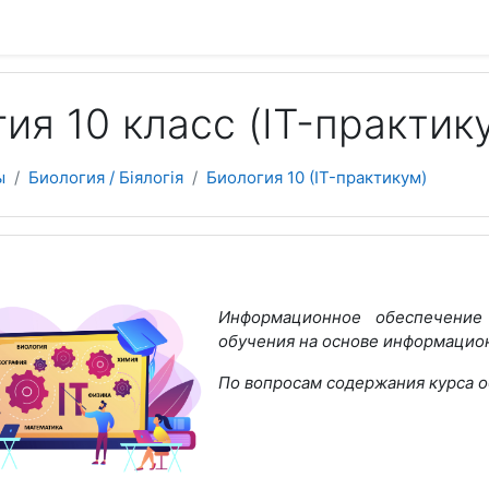
 содержанию
ия 10 класс (IT-практик
ы
Биология / Біялогія
Биология 10 (IT-практикум)
еский план
Информационное обеспечение
обучения на основе информацио
По вопросам содержания курса о