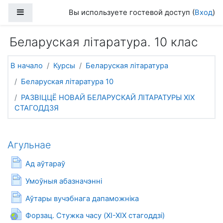
Перейти к основному содержанию
Боковая панель
Вы используете гостевой доступ (
Вход
)
Беларуская літаратура. 10 клас
В начало
Курсы
Беларуская літаратура
Беларуская літаратура 10
РАЗВІЦЦЁ НОВАЙ БЕЛАРУСКАЙ ЛІТАРАТУРЫ XIX
СТАГОДДЗЯ
Агульнае
Страница
Ад аўтараў
Страница
Умоўныя абазначэнні
Страница
Аўтары вучэбнага дапаможніка
Гиперссылка
Форзац. Стужка часу (XI-XIX стагоддзi)