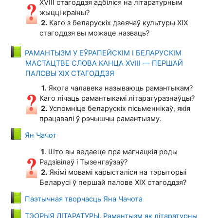
ХVIII стагоддзя адбіліся на літаратурным
жыцці краіны?
2.
Каго з беларускіх дзеячаў культуры ХІХ
стагоддзя вы можаце назваць?
РАМАНТЫЗМ У ЕЎРАПЕЙСКІМ І БЕЛАРУСКІМ
МАСТАЦТВЕ СЛОВА КАНЦА ХVІІІ — ПЕРШАЙ
Книга
ПАЛОВЫ ХІХ СТАГОДДЗЯ
1.
Якога чалавека называюць рамантыкам?
Каго лічаць рамантыкамі літаратуразнаўцы?
2.
Успомніце беларускіх пісьменнікаў, якія
працавалі ў рэчышчы рамантызму.
Книга
Ян Чачот
1
. Што вы ведаеце пра магнацкія роды
Радзівілаў і Тызенгаўзаў?
2.
Якімі мовамі карысталіся на тэрыторыі
Беларусі ў першай палове ХІХ стагоддзя?
Книга
Паэтычная творчасць Яна Чачота
ТЭОРЫЯ ЛІТАРАТУРЫ. Рамантызм як літаратурны