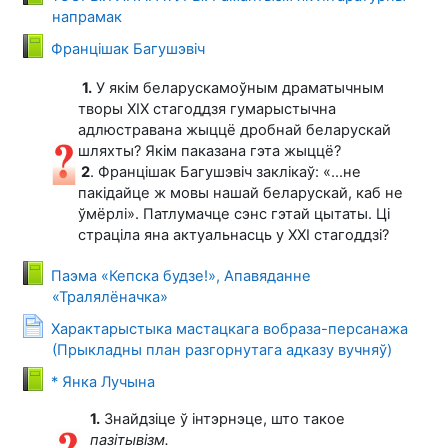
Книга
напрамак
Книга
Францішак Багушэвіч
1.
У якім беларускамоўным драматычным
творы ХІХ стагоддзя гумарыстычна
адлюстравана жыццё дробнай беларускай
шляхты? Якім паказана гэта жыццё?
2
. Францішак Багушэвіч заклікаў: «...не
пакідайце ж мовы нашай беларускай, каб не
ўмёрлі». Патлумачце сэнс гэтай цытаты. Ці
страціла яна актуальнасць у ХХІ стагоддзі?
Паэма «Кепска будзе!», Апавяданне
Книга
«Тралялёначка»
Характарыстыка мастацкага вобраза-персанажа
Страница
(Прыкладны план разгорнутага адказу вучняў)
Книга
* Янка Лучына
1.
Знайдзіце ў інтэрнэце, што такое
пазітывізм.