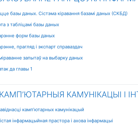
Книга
яцце базы даных. Сістэма кіравання базамі даных (СКБД)
Книга
ота з табліцамі базы даных
Книга
варэнне форм базы даных
Книга
арэнне, прагляд і экспарт справаздач
Книга
рміраванне запытаў на выбарку даных
Книга
так да главы 1
. КАМП’ЮТАРНЫЯ КАМУНІКАЦЫІ І І
Книга
знавіднасці камп’ютарных камунікацый
Книга
бістая інфармацыйная прастора і ахова інфармацыі