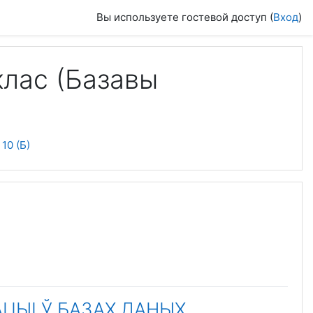
Вы используете гостевой доступ (
Вход
)
клас (Базавы
10 (Б)
АЦЫІ Ў БАЗАХ ДАНЫХ