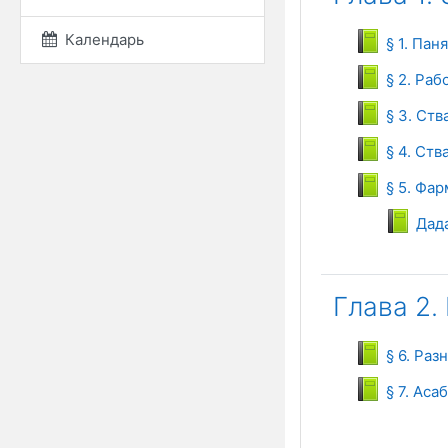
Календарь
§ 1. Пан
§ 2. Раб
§ 3. Ст
§ 4. Ств
§ 5. Фа
Дада
Глава 2
§ 6. Ра
§ 7. Аса