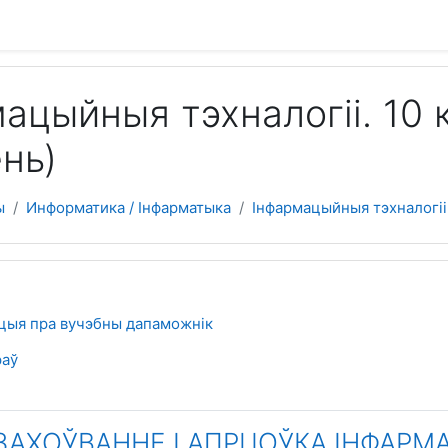
 содержанию
ацыйныя тэхналогіі. 10 
нь)
ы
Информатика / Інфарматыка
Інфармацыйныя тэхналогіі 
еский план
Форум
цыя пра вучэбны дапаможнік
траница
раў
. ЗАХОЎВАННЕ І АПРЦОЎКА ІНФАРМ