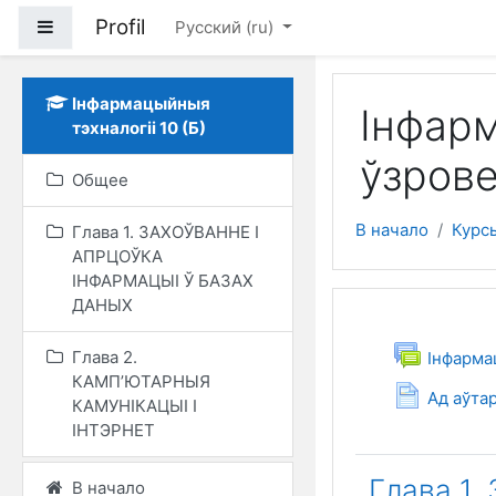
Перейти к основному
Profil
Боковая панель
Русский ‎(ru)‎
Інфармацыйныя
Інфарм
тэхналогіі 10 (Б)
ўзрове
Общее
В начало
Курс
Глава 1. ЗАХОЎВАННЕ І
АПРЦОЎКА
ІНФАРМАЦЫІ Ў БАЗАХ
ДАНЫХ
Тематич
Общее
Глава 2.
Інфарма
КАМП’ЮТАРНЫЯ
С
Ад аўта
КАМУНІКАЦЫІ І
ІНТЭРНЕТ
Глава 1
В начало