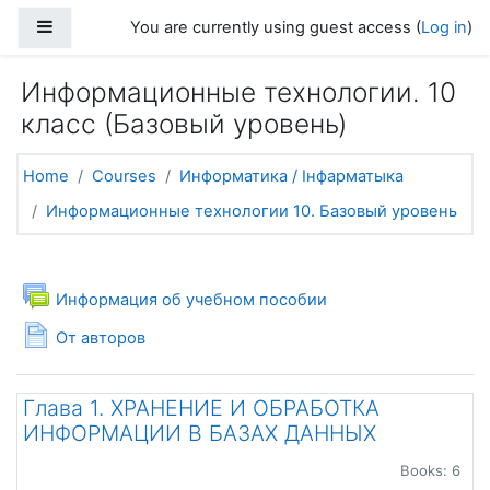
Skip to main content
Side panel
You are currently using guest access (
Log in
)
Информационные технологии. 10
класс (Базовый уровень)
Home
Courses
Информатика / Інфарматыка
Информационные технологии 10. Базовый уровень
Topic outline
General
Forum
Информация об учебном пособии
Page
От авторов
Глава 1. ХРАНЕНИЕ И ОБРАБОТКА
ИНФОРМАЦИИ В БАЗАХ ДАННЫХ
Books: 6