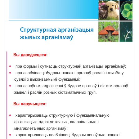
Вы даведаецеся:
пра формы і сутнасць структурнай арганізацыі арганізмаў;
пра асаблівасці будовы тканак і органаў раслін і жывёл у
сувязі з выконваемымі функцыямі;
пра асноўныя адрозненні ў будове органаў і сістэм органаў
жывёл і раслін розных сістэматычных груп.
Вы навучыцеся:
характарызаваць структурную і функцыянальную
арганізацыю аднаклетачных, каланіяльных і
мнагаклетачных арганізмаў;
характарызаваць асаблівасці будовы асноўных тканак і