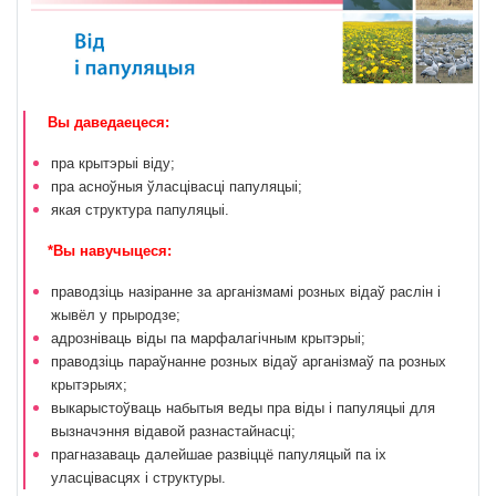
Вы даведаецеся:
пра крытэрыі віду;
пра асноўныя ўласцівасці папуляцыі;
якая структура папуляцыі.
*Вы навучыцеся:
праводзіць назіранне за арганізмамі розных відаў раслін і
жывёл у прыродзе;
адрозніваць віды па марфалагічным крытэрыі;
праводзіць параўнанне розных відаў арганізмаў па розных
крытэрыях;
выкарыстоўваць набытыя веды пра віды і папуляцыі для
вызначэння відавой разнастайнасці;
прагназаваць далейшае развіццё папуляцый па іх
уласцівасцях і структуры.