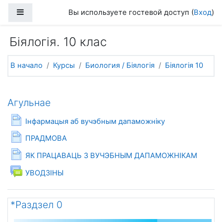
Перейти к основному содержанию
Боковая панель
Вы используете гостевой доступ (
Вход
)
Біялогія. 10 клас
В начало
Курсы
Биология / Біялогія
Біялогія 10
Тематический план
Агульнае
Страница
Інфармацыя аб вучэбным дапаможніку
Страница
ПРАДМОВА
Страница
ЯК ПРАЦАВАЦЬ З ВУЧЭБНЫМ ДАПАМОЖНІКАМ
Форум
УВОДЗІНЫ
*Раздзел 0