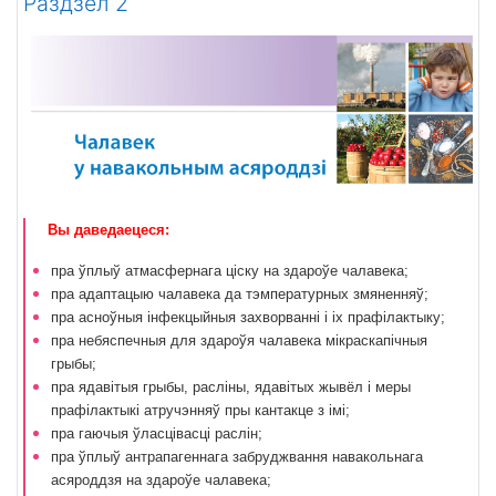
Раздзел 2
Вы даведаецеся:
пра ўплыў атмасфернага ціску на здароўе чалавека;
пра адаптацыю чалавека да тэмпературных змяненняў;
пра асноўныя інфекцыйныя захворванні і іх прафілактыку;
пра небяспечныя для здароўя чалавека мікраскапічныя
грыбы;
пра ядавітыя грыбы, расліны, ядавітых жывёл і меры
прафілактыкі атручэнняў пры кантакце з імі;
пра гаючыя ўласцівасці раслін;
пра ўплыў антрапагеннага забруджвання навакольнага
асяроддзя на здароўе чалавека;