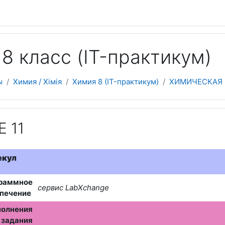
 содержанию
8 класс (IT-практикум)
ы
Химия / Хімія
Химия 8 (IT-практикум)
ХИМИЧЕСКАЯ 
 11
екул
раммное
сервис
LabXchange
спечение
полнения
задания