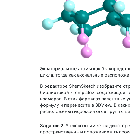
Экваториальные атомы как бы «продолжа
цикла, тогда как аксиальные расположены
В редакторе ShemSketch изобразите стру
библиотекой «Template», содержащей гот
изомеров. В этих формулах валентные уг
формулу и перенесите в 3DView. В каких 
расположены гидроксильные группы цикл
Задание 2.
У глюкозы имеется диастереоме
пространственным положением гидроксил