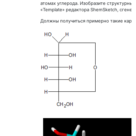
атомах углерода. Изобразите структурные
«Template» редактора ShemSketch, сгенер
Должны получиться примерно такие карти