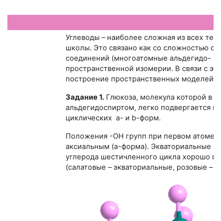
Углеводы – наиболее сложная из всех тем
школы. Это связано как со сложностью с
соединений (многоатомные альдегидо- и к
пространственной изомерии. В связи с э
построение пространственных моделей мо
Задание 1.
Глюкоза, молекула которой в 
альдегидоспиртом, легко подвергается в
циклических a- и b-форм.
Положения -ОН групп при первом атоме у
аксиальным (a-форма). Экваториальные и
углерода шестичленного цикла хорошо ви
(салатовые – экваториальные, розовые – а