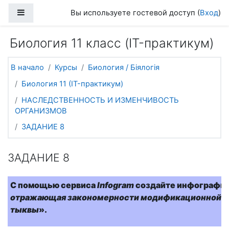
Перейти к основному содержанию
Боковая панель
Вы используете гостевой доступ (
Вход
)
Биология 11 класс (IT-практикум)
В начало
Курсы
Биология / Біялогія
Биология 11 (IT-практикум)
НАСЛЕДСТВЕННОСТЬ И ИЗМЕНЧИВОСТЬ
ОРГАНИЗМОВ
ЗАДАНИЕ 8
ЗАДАНИЕ 8
С помощью сервиса
Infogram
создайте инфографик
отражающая закономерности модификационной и
тыквы
».