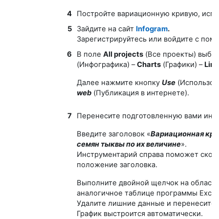
4
Постройте вариационную кривую, испол
5
Зайдите на сайт
Infogram
.
Зарегистрируйтесь или войдите с пом
6
В поле
All
projects
(Все проекты) выбе
(Инфографика) –
Charts
(Графики) –
Lin
Далее нажмите кнопку
Use
(Использов
web
(Публикация в интернете).
7
Перенесите подготовленную вами инф
Введите заголовок «
Вариационная кри
семян тыквы по их величине
».
Инструментарий справа поможет скорр
положение заголовка.
Выполните двойной щелчок на области 
аналогичное таблице программы Excel
Удалите лишние данные и перенесите 
График выстроится автоматически.