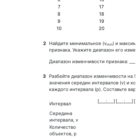
7
17
8
18
9
19
10
20
2
Найдите минимальное (v
) и максима
min
признака. Укажите диапазон его измен
Диапазон изменчивости признака: _______
3
Разбейте диапазон изменчивости на 5
–
значения середин интервалов (v) и ко
каждого интервала (p). Составьте вар
[___;___]
[___;___]
[__
Интервал
Середина
интервала, v
Количество
объектов, p