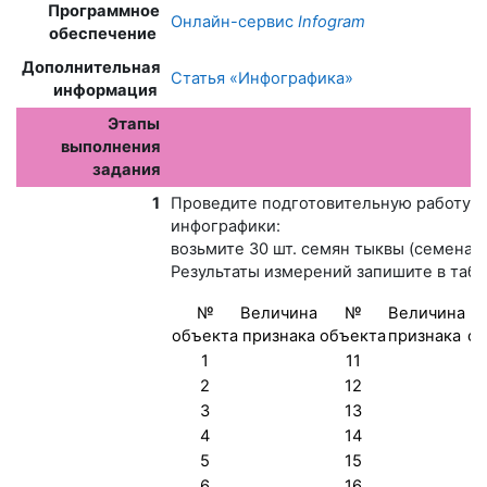
Программное
Онлайн-сервис
Infogram
обеспечение
Дополнительная
Статья «Инфографика»
информация
Этапы
выполнения
задания
1
Проведите подготовительную работу –
инфографики:
возьмите 30 шт. семян тыквы (семена ф
Результаты измерений запишите в табл
№
Величина
№
Величина
объекта
признака
объекта
признака
об
1
11
2
12
3
13
4
14
5
15
6
16