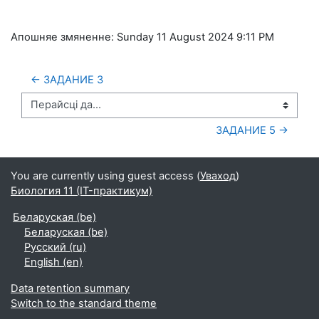
Апошняе змяненне: Sunday 11 August 2024
9:11 PM
← ЗАДАНИЕ 3
Перайсці да...
ЗАДАНИЕ 5 →
You are currently using guest access (
Уваход
)
Биология 11 (IT-практикум)
Беларуская ‎(be)‎
Беларуская ‎(be)‎
Русский ‎(ru)‎
English ‎(en)‎
Data retention summary
Switch to the standard theme