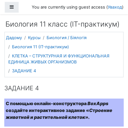
Прапусціць і перайсці да асноўнага зместу
Side panel
You are currently using guest access (
Уваход
)
Биология 11 класс (IT-практикум)
Дадому
Курсы
Биология / Біялогія
Биология 11 (IT-практикум)
КЛЕТКА – СТРУКТУРНАЯ И ФУНКЦИОНАЛЬНАЯ
ЕДИНИЦА ЖИВЫХ ОРГАНИЗМОВ
ЗАДАНИЕ 4
ЗАДАНИЕ 4
С помощью онлайн-конструктора
BoxApps
создайте интерактивное задание «
Строение
животной и растительной клеток».