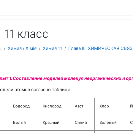
 содержанию
 11 класс
ы
Химия / Хімія
Химия 11
Глава III. ХИМИЧЕСКАЯ СВ
ыт 1. Составление моделей молекул неорганических и ор
Модели атомов согласно таблице.
Водород
Кислород
Азот
Хлор
Й
Белый
Красный
Синий
Зелёный
С