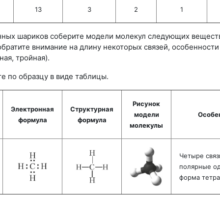
13
3
2
1
енных шариков соберите модели молекул следующих веществ
братите внимание на длину некоторых связей, особенности 
ная, тройная).
е по образцу в виде таблицы.
Рисунок
Электронная
Структурная
модели
Особе
формула
формула
молекулы
Четыре связ
полярные о
форма тетра