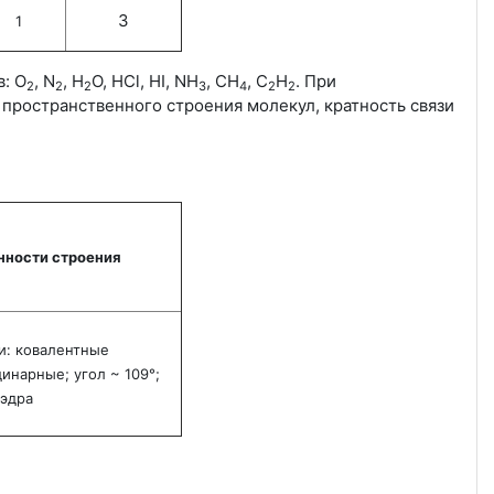
3
1
: O
, N
, H
O, HCl, HI, NH
, СН
, С
Н
. При
2
2
2
3
4
2
2
пространственного строения молекул, кратность связи
нности строения
и: ковалентные
динарные;
угол ~ 109°
;
эдра