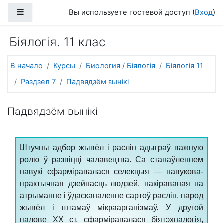
Перейти к основному содержанию
Боковая панель
Вы используете гостевой доступ (
Вход
)
Біялогія. 11 клас
В начало
Курсы
Биология / Біялогія
Біялогія 11
Раздзел 7
Падвядзём вынікі
Падвядзём вынікі
Штучны адбор жывёл і раслін адыграў важную
ролю ў развіцці чалавецтва. Cа станаўленнем
навукі сфарміравалася селекцыя — навукова-
практычная дзейнасць людзей, накіраваная на
атрыманне і ўдасканаленне сартоў раслін, парод
жывёл і штамаў мікраарганізмаў. У другой
палове ХХ ст. сфарміравалася біятэхналогія,