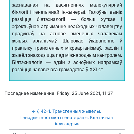
заснаваная на дасягненнях малекулярнай
біялогіі і генетычнай інжынерыі. Галоўны вынік
развіцця біятэхналогіі — больш хуткае і
эфектыўнае атрыманне неабходных чалавецтву
прадуктаў на аснове змененых чалавекам
жывых арганізмаў. Шырокае ўкараненне ў
практыку трансгенных мікраарганізмаў, раслін і
жывёл знаходзіцца пад міжнародным кантролем.
Біятэхналогія — адзін з асноўных напрамкаў
развіцця чалавечага грамадства ў XXI ст.
Последнее изменение: Friday, 25 June 2021, 11:37
← § 42-1. Трансгенныя жывёлы. 
Генадыягностыка і генатэрапія. Клетачная 
інжынерыя