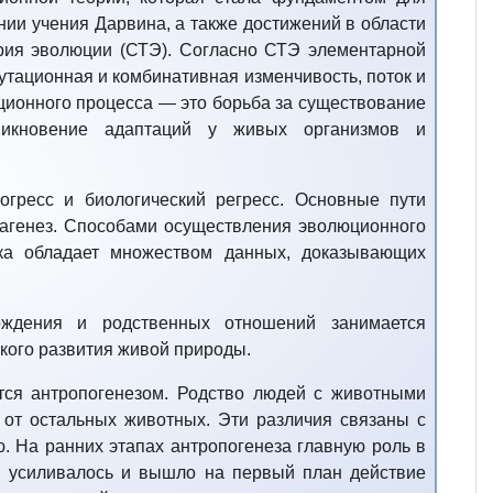
нии учения Дарвина, а также достижений в области
еория эволюции (СТЭ). Согласно СТЭ элементарной
тационная и комбинативная изменчивость, поток и
ионного процесса — это борьба за существование
никновение адаптаций у живых организмов и
гресс и биологический регресс. Основные пути
атагенез. Способами осуществления эволюционного
ка обладает множеством данных, доказывающих
хождения и родственных отношений занимается
кого развития живой природы.
тся антропогенезом. Родство людей с животными
 от остальных животных. Эти различия связаны с
. На ранних этапах антропогенеза главную роль в
м усиливалось и вышло на первый план действие