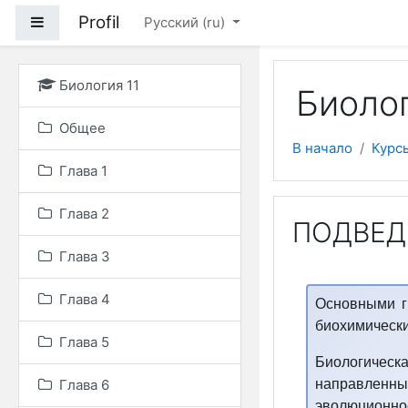
Перейти к основному
Profil
Боковая панель
Русский ‎(ru)‎
Биология 11
Биолог
Общее
В начало
Курс
Глава 1
Глава 2
ПОДВЕД
Глава 3
Глава 4
Основными г
биохимически
Глава 5
Биологическ
Глава 6
направленн
эволюционно