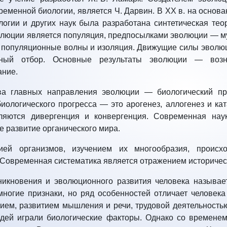
ременной биологии, является Ч. Дарвин. В XX в. на основа
ологии и других наук была разработана синтетическая т
люции является популяция, предпосылками эволюции — му
 популяционные волны и изоляция. Движущие силы эволюц
нный отбор. Основные результаты эволюции — воз
ание.
а главных направления эволюции — биологический про
иологического прогресса — это арогенез, аллогенез и к
ляются дивергенция и конвергенция. Современная нау
 развитие органического мира.
ией организмов, изучением их многообразия, проис
 Современная систематика является отражением историчес
никновения и эволюционного развития человека называе
ногие признаки, но ряд особенностей отличает человека
ем, развитием мышления и речи, трудовой деятельностью
дей играли биологические факторы. Однако со времене