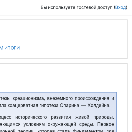
Вы используете гостевой доступ (
Вход
)
М ИТОГИ
тезы креационизма, внеземного происхождения и
ила коацерватная гипотеза Опарина — Холдейна.
есс исторического развития живой природы,
еняющимся условиям окружающей среды.
Первое
ионной теории, которая стала фундаментом для