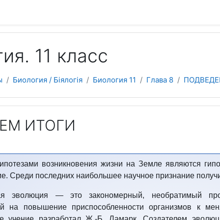
 содержанию
ия. 11 класс
ы
Биология / Біялогія
Биология 11
Глава 8
ПОДВЕДЕ
ЕМ ИТОГИ
ипотезами возникновения жизни на Земле являются гипо
е. Среди последних наибольшее научное признание получ
ая эволюция
— это закономерный, необратимый проц
ый на повышение приспособленности организмов к м
е учение разработал Ж.-Б. Ламарк. Создателем эволюц