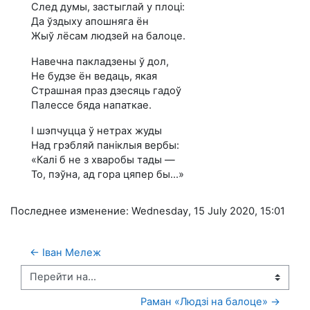
След думы, застыглай у плоці:
Да ўздыху апошняга ён
Жыў лёсам людзей на балоце.
Навечна пакладзены ў дол,
He будзе ён ведаць, якая
Страшная праз дзесяць гадоў
Палессе бяда напаткае.
I шэпчуцца ў нетрах жуды
Над грэбляй паніклыя вербы:
«Калі б не з хваробы тады —
To, пэўна, ад гора цяпер бы...»
Последнее изменение: Wednesday, 15 July 2020, 15:01
← Іван Мележ
Перейти на...
Раман «Людзі на балоце» →