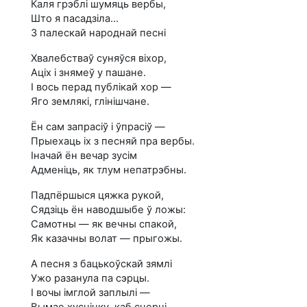
Каля грэблі шумяць вербы,
Што я пасадзіла...
З палескай народнай песні
Хвалебстваў суняўся віхор,
Аціх і знямеў у пашане.
I вось перад публікай хор —
Яго землякі, глінішчане.
Ён сам запрасіў і ўпрасіў —
Прыехаць іх з песняй пра вербы.
Іначай ён вечар зусім
Адменіць, як тлум непатрэбны.
Падпёршыся цяжка рукой,
Сядзіць ён наводшыбе ў ложы:
Самотны — як вечны спакой,
Як казачны волат — прыгожы.
А песня з бацькоўскай зямлі
Ужо разанула па сэрцы.
I вочы імглой заплылі —
Вымае хусцінку, каб сцерці.