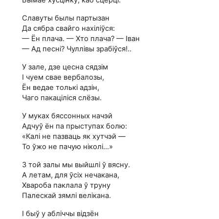
Славуты былы партызан
Да сябра свайго нахіліўся:
— Ён плача. — Хто плача? — Іван
— Ад песні? Чуллівы зрабіўся!..
У зале, дзе цесна сядзім
I чуем свае вербалозы,
Ён ведае толькі адзін,
Чаго пакаціліся слёзы.
У муках бяссонных начэй
Адчуў ён па прыступах болю:
«Калі не пазваць як хутчэй —
To ўжо не пачую ніколі...»
З той залы мы выйшлі ў вясну.
А летам, для ўсіх нечакана,
Хвароба паклала ў труну
Палескай зямлі велікана.
I быў у абліччы відзён