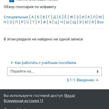
Обзор глоссария по алфавиту
Специальные
|
А
|
Б
|
В
|
Г
|
Д
|
Е
|
Ё
|
Ж
|
З
|
И
|
К
|
Л
|
М
|
Н
|
О
|
П
|
Р
|
С
|
Т
|
У
|
Ф
|
Х
|
Ц
|
Ч
|
Ш
|
Щ
|
Э
|
Ю
|
Я
|
Все
В этом разделе не найдено ни одной записи
← Как работать с учебным пособием
Перейти на...
§ 1-1. Введение →
Вы используете гостевой доступ (
Вход
)
Всемирная история 11