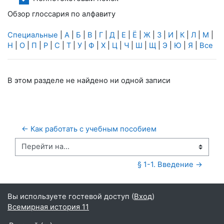
Обзор глоссария по алфавиту
Специальные
|
А
|
Б
|
В
|
Г
|
Д
|
Е
|
Ё
|
Ж
|
З
|
И
|
К
|
Л
|
М
|
Н
|
О
|
П
|
Р
|
С
|
Т
|
У
|
Ф
|
Х
|
Ц
|
Ч
|
Ш
|
Щ
|
Э
|
Ю
|
Я
|
Все
В этом разделе не найдено ни одной записи
← Как работать с учебным пособием
Перейти на...
§ 1-1. Введение →
Вы используете гостевой доступ (
Вход
)
Всемирная история 11