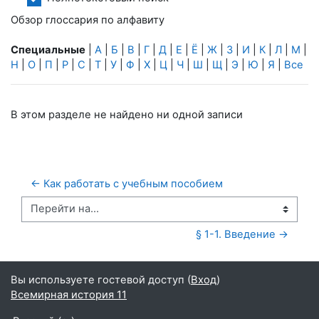
Обзор глоссария по алфавиту
Специальные
|
А
|
Б
|
В
|
Г
|
Д
|
Е
|
Ё
|
Ж
|
З
|
И
|
К
|
Л
|
М
|
Н
|
О
|
П
|
Р
|
С
|
Т
|
У
|
Ф
|
Х
|
Ц
|
Ч
|
Ш
|
Щ
|
Э
|
Ю
|
Я
|
Все
В этом разделе не найдено ни одной записи
← Как работать с учебным пособием
Перейти на...
§ 1-1. Введение →
Вы используете гостевой доступ (
Вход
)
Всемирная история 11