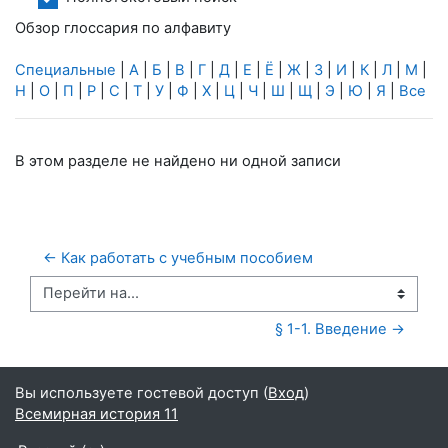
Обзор глоссария по алфавиту
Специальные
|
А
|
Б
|
В
|
Г
|
Д
|
Е
|
Ё
|
Ж
|
З
|
И
|
К
|
Л
|
М
|
Н
|
О
|
П
|
Р
|
С
|
Т
|
У
|
Ф
|
Х
|
Ц
|
Ч
|
Ш
|
Щ
|
Э
|
Ю
|
Я
|
Все
В этом разделе не найдено ни одной записи
← Как работать с учебным пособием
Перейти на...
§ 1-1. Введение →
Вы используете гостевой доступ (
Вход
)
Всемирная история 11