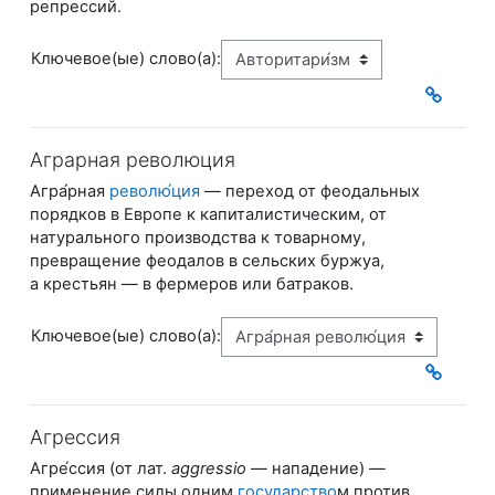
репрессий.
Ключевое(ые) слово(а):
Аграрная революция
Агра́рная
револю́ция
— переход от феодальных
порядков в Европе к капиталистическим, от
натурального производства к товарному,
превращение феодалов в сельских буржуа,
а крестьян — ​в фермеров или батраков.
Ключевое(ые) слово(а):
Агрессия
Агре́ссия (от лат.
aggressio
— ​нападение) —
применение силы одним
государство
м против