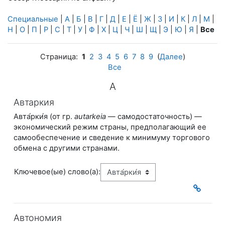
Специальные
|
А
|
Б
|
В
|
Г
|
Д
|
Е
|
Ё
|
Ж
|
З
|
И
|
К
|
Л
|
М
|
Н
|
О
|
П
|
Р
|
С
|
Т
|
У
|
Ф
|
Х
|
Ц
|
Ч
|
Ш
|
Щ
|
Э
|
Ю
|
Я
|
Все
Страница:
1
2
3
4
5
6
7
8
9
(
Далее
)
Все
А
Автаркия
Авта́рки́я (от гр.
autarkeia
— ​самодостаточность) —
экономический режим страны, предполагающий ее
самообеспечение и сведение к минимуму торгового
обмена с другими странами.
Ключевое(ые) слово(а):
Автономия