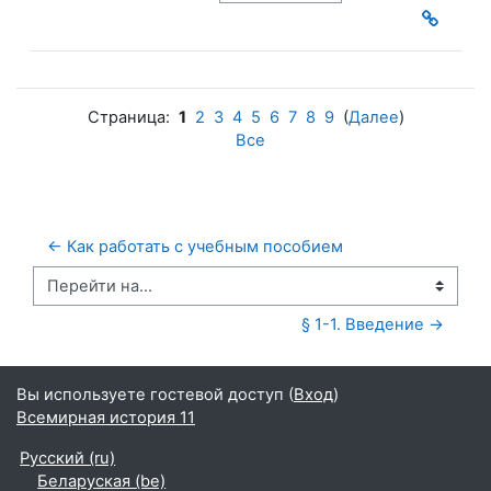
Страница:
1
2
3
4
5
6
7
8
9
(
Далее
)
Все
← Как работать с учебным пособием
Перейти на...
§ 1-1. Введение →
Вы используете гостевой доступ (
Вход
)
Всемирная история 11
Русский ‎(ru)‎
Беларуская ‎(be)‎