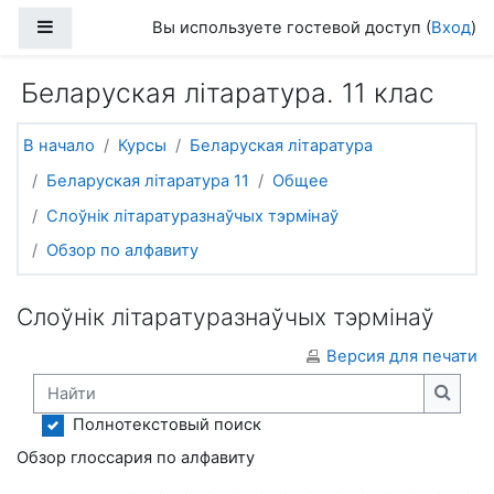
Перейти к основному содержанию
Боковая панель
Вы используете гостевой доступ (
Вход
)
Беларуская літаратура. 11 клас
В начало
Курсы
Беларуская літаратура
Беларуская літаратура 11
Общее
Слоўнік літаратуразнаўчых тэрмінаў
Обзор по алфавиту
Слоўнік літаратуразнаўчых тэрмінаў
Версия для печати
Найти
Найти
Полнотекстовый поиск
Обзор глоссария по алфавиту