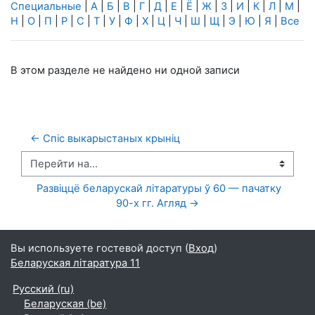
Специальные
|
А
|
Б
|
В
|
Г
|
Д
|
Е
|
Ё
|
Ж
|
З
|
И
|
К
|
Л
|
М
|
Н
|
О
|
П
|
Р
|
С
|
Т
|
У
|
Ф
|
Х
|
Ц
|
Ч
|
Ш
|
Щ
|
Э
|
Ю
|
Я
|
Все
В этом разделе не найдено ни одной записи
← Спіс выкарыстаных крыніц
Перейти на...
  Развіццё беларускай літаратуры ў 60 — пачатку 
90-х гг. Агляд →
Вы используете гостевой доступ (
Вход
)
Беларуская літаратура 11
Русский ‎(ru)‎
Беларуская ‎(be)‎