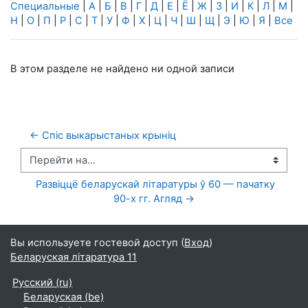
Специальные
|
А
|
Б
|
В
|
Г
|
Д
|
Е
|
Ё
|
Ж
|
З
|
И
|
К
|
Л
|
М
|
Н
|
О
|
П
|
Р
|
С
|
Т
|
У
|
Ф
|
Х
|
Ц
|
Ч
|
Ш
|
Щ
|
Э
|
Ю
|
Я
|
Все
В этом разделе не найдено ни одной записи
← Спіс выкарыстаных крыніц
Перейти на...
  Развіццё беларускай літаратуры ў 60 — пачатку 
90-х гг. Агляд →
Вы используете гостевой доступ (
Вход
)
Беларуская літаратура 11
Русский ‎(ru)‎
Беларуская ‎(be)‎