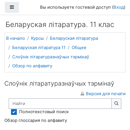
Перейти к основному содержанию
Боковая панель
Вы используете гостевой доступ (
Вход
)
Беларуская літаратура. 11 клас
В начало
Курсы
Беларуская літаратура
Беларуская літаратура 11
Общее
Слоўнік літаратуразнаўчых тэрмінаў
Обзор по алфавиту
Слоўнік літаратуразнаўчых тэрмінаў
Версия для печати
Найти
Найти
Полнотекстовый поиск
Обзор глоссария по алфавиту