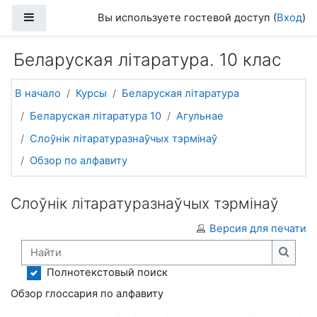
Перейти к основному содержанию
Боковая панель
Вы используете гостевой доступ (
Вход
)
Беларуская літаратура. 10 клас
В начало
Курсы
Беларуская літаратура
Беларуская літаратура 10
Агульнае
Слоўнік літаратуразнаўчых тэрмінаў
Обзор по алфавиту
Слоўнік літаратуразнаўчых тэрмінаў
Версия для печати
Найти
Найти
Полнотекстовый поиск
Обзор глоссария по алфавиту