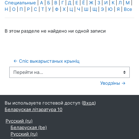
Специальные
|
А
|
Б
|
В
|
Г
|
Д
|
Е
|
Ё
|
Ж
|
З
|
И
|
К
|
Л
|
М
|
Н
|
О
|
П
|
Р
|
С
|
Т
|
У
|
Ф
|
Х
|
Ц
|
Ч
|
Ш
|
Щ
|
Э
|
Ю
|
Я
|
Все
В этом разделе не найдено ни одной записи
← Спіс выкарыстаных крыніц
Перейти на...
Уводзіны →
Вы используете гостевой доступ (
Вход
)
Беларуская літаратура 10
Русский ‎(ru)‎
Беларуская ‎(be)‎
Русский ‎(ru)‎