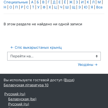
Специальные
|
А
|
Б
|
В
|
Г
|
Д
|
Е
|
Ё
|
Ж
|
З
|
И
|
К
|
Л
|
М
|
Н
|
О
|
П
|
Р
|
С
|
Т
|
У
|
Ф
|
Х
|
Ц
|
Ч
|
Ш
|
Щ
|
Э
|
Ю
|
Я
|
Все
В этом разделе не найдено ни одной записи
← Спіс выкарыстаных крыніц
Перейти на...
Уводзіны →
Вы используете гостевой доступ (
Вход
)
Беларуская літаратура 10
Русский ‎(ru)‎
Беларуская ‎(be)‎
Русский ‎(ru)‎