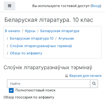
Перейти к основному содержанию
Боковая панель
Вы используете гостевой доступ (
Вход
)
Беларуская літаратура. 10 клас
В начало
Курсы
Беларуская літаратура
Беларуская літаратура 10
Агульнае
Слоўнік літаратуразнаўчых тэрмінаў
Обзор по алфавиту
Слоўнік літаратуразнаўчых тэрмінаў
Версия для печати
Найти
Найти
Полнотекстовый поиск
Обзор глоссария по алфавиту