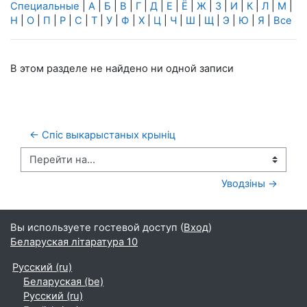
Специальные
|
А
|
Б
|
В
|
Г
|
Д
|
Е
|
Ё
|
Ж
|
З
|
И
|
К
|
Л
|
М
|
Н
|
О
|
П
|
Р
|
С
|
Т
|
У
|
Ф
|
Х
|
Ц
|
Ч
|
Ш
|
Щ
|
Э
|
Ю
|
Я
|
Все
В этом разделе не найдено ни одной записи
← Спіс выкарыстаных крыніц
Перейти на...
Уводзіны →
Вы используете гостевой доступ (
Вход
)
Беларуская літаратура 10
Русский ‎(ru)‎
Беларуская ‎(be)‎
Русский ‎(ru)‎