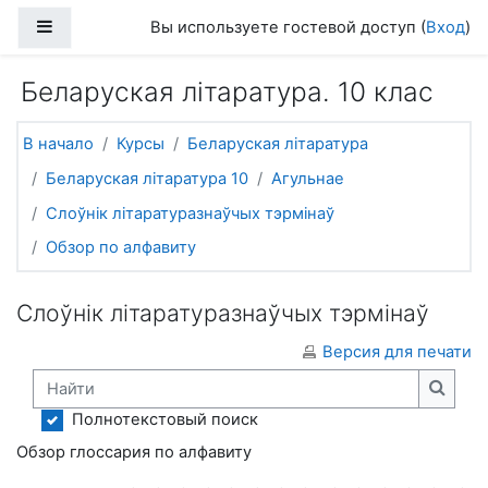
Перейти к основному содержанию
Боковая панель
Вы используете гостевой доступ (
Вход
)
Беларуская літаратура. 10 клас
В начало
Курсы
Беларуская літаратура
Беларуская літаратура 10
Агульнае
Слоўнік літаратуразнаўчых тэрмінаў
Обзор по алфавиту
Слоўнік літаратуразнаўчых тэрмінаў
Версия для печати
Найти
Найти
Полнотекстовый поиск
Обзор глоссария по алфавиту