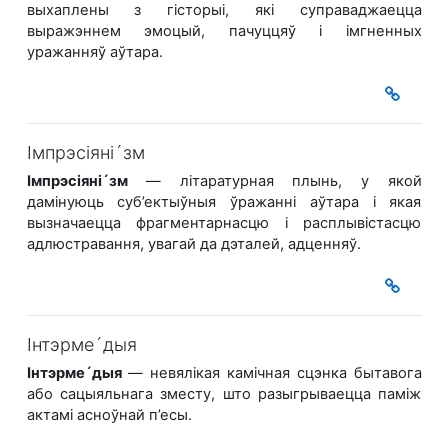
выхаплены з гісторыі, які суправаджаецца
выражэннем эмоцый, пачуццяў і імгненных
уражанняў аўтара.
Імпрэсіяні´зм
Імпрэсіяні´зм
— літаратурная плынь, у якой
дамінуюць суб’ектыўныя ўражанні аўтара і якая
вызначаецца фрагментарнасцю і расплывістасцю
адлюстравання, увагай да дэталей, адценняў.
Інтэрме´дыя
Інтэрме´дыя
— невялікая камічная сцэнка бытавога
або сацыяльнага зместу, што разыгрываецца паміж
актамі асноўнай п’есы.