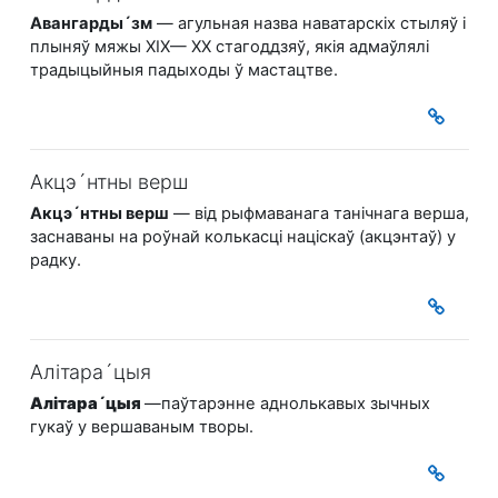
Авангарды´зм
— агульная назва наватарскіх стыляў і
плыняў мяжы ХІХ— ХХ стагоддзяў, якія адмаўлялі
традыцыйныя падыходы ў мастацтве.
Акцэ´нтны верш
Акцэ´нтны верш
— від рыфмаванага танічнага верша,
заснаваны на роўнай колькасці націскаў (акцэнтаў) у
радку.
Алітара´цыя
Алітара´цыя
—паўтарэнне аднолькавых зычных
гукаў у вершаваным творы.