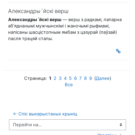
Александры´йскі верш
Александры´йскі
верш
— верш з радкамі, папарна
аб’яднанымі мужчынскімі і жаночымі рыфмамі,
напісаны шасцістопным ямбам з цэзурай (паўзай)
пасля трэцяй стапы.
Страница:
1
2
3
4
5
6
7
8
9
(
Далее
)
Все
← Спіс выкарыстаных крыніц
Перейти на...