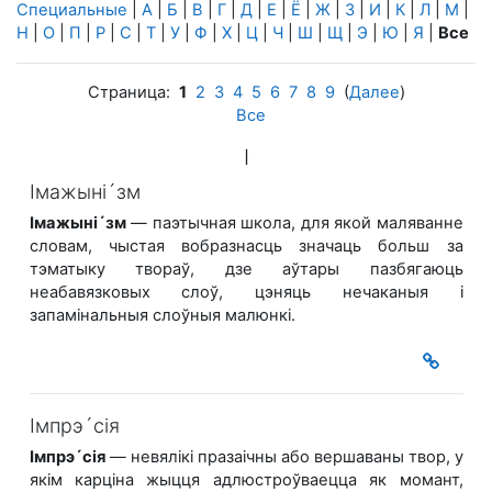
Специальные
|
А
|
Б
|
В
|
Г
|
Д
|
Е
|
Ё
|
Ж
|
З
|
И
|
К
|
Л
|
М
|
Н
|
О
|
П
|
Р
|
С
|
Т
|
У
|
Ф
|
Х
|
Ц
|
Ч
|
Ш
|
Щ
|
Э
|
Ю
|
Я
|
Все
Страница:
1
2
3
4
5
6
7
8
9
(
Далее
)
Все
І
Імажыні´зм
Імажыні´зм
— паэтычная школа, для якой маляванне
словам, чыстая вобразнасць значаць больш за
тэматыку твораў, дзе аўтары пазбягаюць
неабавязковых слоў, цэняць нечаканыя і
запамінальныя слоўныя малюнкі.
Імпрэ´сія
Імпрэ´сія
— невялікі празаічны або вершаваны твор, у
якім карціна жыцця адлюстроўваецца як момант,