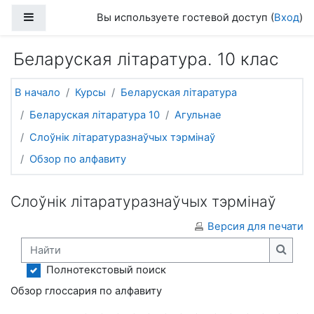
Перейти к основному содержанию
Боковая панель
Вы используете гостевой доступ (
Вход
)
Беларуская літаратура. 10 клас
В начало
Курсы
Беларуская літаратура
Беларуская літаратура 10
Агульнае
Слоўнік літаратуразнаўчых тэрмінаў
Обзор по алфавиту
Слоўнік літаратуразнаўчых тэрмінаў
Версия для печати
Найти
Найти
Полнотекстовый поиск
Обзор глоссария по алфавиту