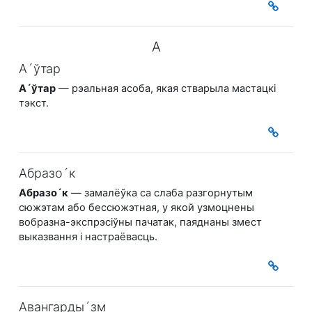
А
А´ўтар
А´ўтар
— рэальная асоба, якая стварыла мастацкі
тэкст.
Абразо´к
Абразо´к
— замалёўка са слаба разгорнутым
сюжэтам або бессюжэтная, у якой узмоцнены
вобразна-экспрэсіўны пачатак, паяднаны змест
выказвання і настраёвасць.
Авангарды´зм