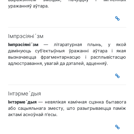
уражанняў аўтара.
Імпрэсіяні´зм
Імпрэсіяні´зм
— літаратурная плынь, у якой
дамінуюць суб’ектыўныя ўражанні аўтара і якая
вызначаецца фрагментарнасцю і расплывістасцю
адлюстравання, увагай да дэталей, адценняў.
Інтэрме´дыя
Інтэрме´дыя
— невялікая камічная сцэнка бытавога
або сацыяльнага зместу, што разыгрываецца паміж
актамі асноўнай п’есы.