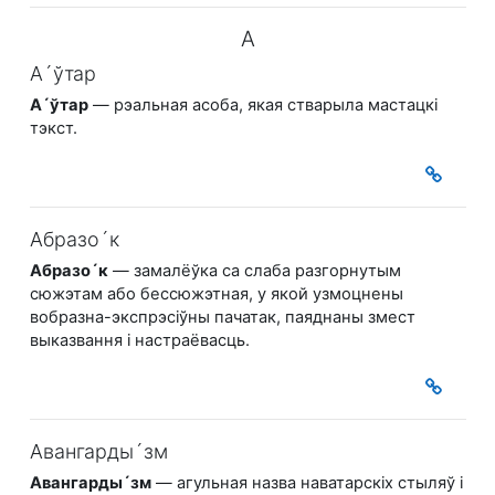
А
А´ўтар
А´ўтар
— рэальная асоба, якая стварыла мастацкі
тэкст.
Абразо´к
Абразо´к
— замалёўка са слаба разгорнутым
сюжэтам або бессюжэтная, у якой узмоцнены
вобразна-экспрэсіўны пачатак, паяднаны змест
выказвання і настраёвасць.
Авангарды´зм
Авангарды´зм
— агульная назва наватарскіх стыляў і