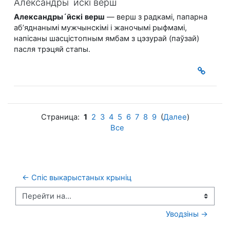
Александры´йскі верш
Александры´йскі
верш
— верш з радкамі, папарна
аб’яднанымі мужчынскімі і жаночымі рыфмамі,
напісаны шасцістопным ямбам з цэзурай (паўзай)
пасля трэцяй стапы.
Страница:
1
2
3
4
5
6
7
8
9
(
Далее
)
Все
← Спіс выкарыстаных крыніц
Перейти на...
Уводзіны →