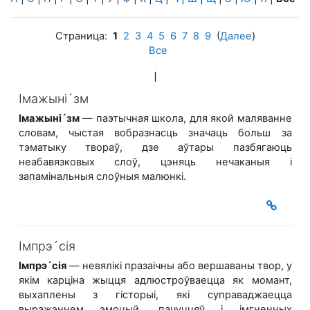
Страница:
1
2
3
4
5
6
7
8
9
(
Далее
)
Все
І
Імажыні´зм
Імажыні´зм
— паэтычная школа, для якой маляванне
словам, чыстая вобразнасць значаць больш за
тэматыку твораў, дзе аўтары пазбягаюць
неабавязковых слоў, цэняць нечаканыя і
запамінальныя слоўныя малюнкі.
Імпрэ´сія
Імпрэ´сія
— невялікі празаічны або вершаваны твор, у
якім карціна жыцця адлюстроўваецца як момант,
выхаплены з гісторыі, які суправаджаецца
выражэннем эмоцый, пачуццяў і імгненных