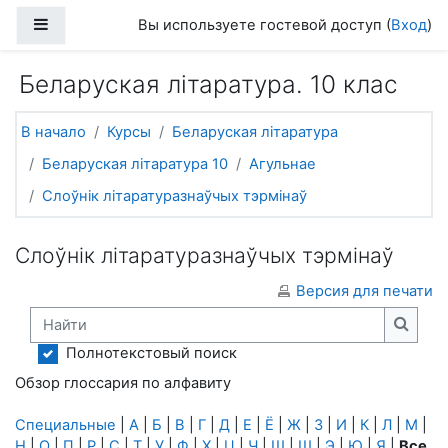
Перейти к основному содержанию
Боковая панель
Вы используете гостевой доступ (
Вход
)
Беларуская літаратура. 10 клас
В начало
Курсы
Беларуская літаратура
Беларуская літаратура 10
Агульнае
Слоўнік літаратуразнаўчых тэрмінаў
Слоўнік літаратуразнаўчых тэрмінаў
Версия для печати
Найти
Найти
Полнотекстовый поиск
Обзор глоссария по алфавиту
Специальные
|
А
|
Б
|
В
|
Г
|
Д
|
Е
|
Ё
|
Ж
|
З
|
И
|
К
|
Л
|
М
|
Н
|
О
|
П
|
Р
|
С
|
Т
|
У
|
Ф
|
Х
|
Ц
|
Ч
|
Ш
|
Щ
|
Э
|
Ю
|
Я
|
Все