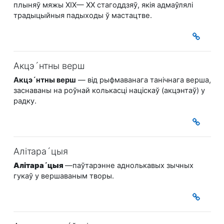
плыняў мяжы ХІХ— ХХ стагоддзяў, якія адмаўлялі
традыцыйныя падыходы ў мастацтве.
Акцэ´нтны верш
Акцэ´нтны верш
— від рыфмаванага танічнага верша,
заснаваны на роўнай колькасці націскаў (акцэнтаў) у
радку.
Алітара´цыя
Алітара´цыя
—паўтарэнне аднолькавых зычных
гукаў у вершаваным творы.