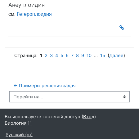
Анеуплоидия
см.
Гетероплоидия
Страница:
1
2
3
4
5
6
7
8
9
10
...
15
(
Далее
)
← Примеры решения задач
Перейти на...
Вы используете гостевой доступ (
Вход
)
Биология 11
Русский ‎(ru)‎