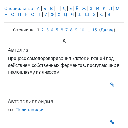
Специальные
|
А
|
Б
|
В
|
Г
|
Д
|
Е
|
Ё
|
Ж
|
З
|
И
|
К
|
Л
|
М
|
Н
|
О
|
П
|
Р
|
С
|
Т
|
У
|
Ф
|
Х
|
Ц
|
Ч
|
Ш
|
Щ
|
Э
|
Ю
|
Я
|
Страница:
1
2
3
4
5
6
7
8
9
10
...
15
(
Далее
)
А
Автолиз
Процесс самопереваривания клеток и тканей под
действием собственных ферментов, поступающих в
гиалоплазму из лизосом.
Автополиплоидия
см.
Полиплоидия