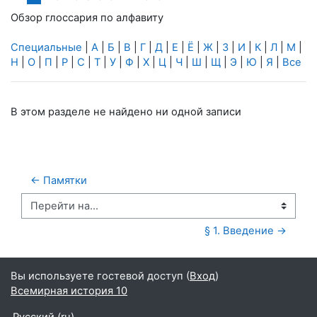
Обзор глоссария по алфавиту
Специальные
|
А
|
Б
|
В
|
Г
|
Д
|
Е
|
Ё
|
Ж
|
З
|
И
|
К
|
Л
|
М
|
Н
|
О
|
П
|
Р
|
С
|
Т
|
У
|
Ф
|
Х
|
Ц
|
Ч
|
Ш
|
Щ
|
Э
|
Ю
|
Я
|
Все
В этом разделе не найдено ни одной записи
← Памятки
Перейти на...
§ 1. Введение →
Вы используете гостевой доступ (
Вход
)
Всемирная история 10