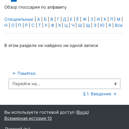
Обзор глоссария по алфавиту
Специальные
|
А
|
Б
|
В
|
Г
|
Д
|
Е
|
Ё
|
Ж
|
З
|
И
|
К
|
Л
|
М
|
Н
|
О
|
П
|
Р
|
С
|
Т
|
У
|
Ф
|
Х
|
Ц
|
Ч
|
Ш
|
Щ
|
Э
|
Ю
|
Я
|
Все
В этом разделе не найдено ни одной записи
← Памятки
Перейти на...
§ 1. Введение →
Вы используете гостевой доступ (
Вход
)
Всемирная история 10