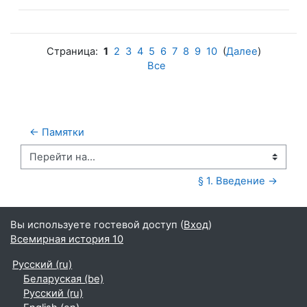
Страница:
1
2
3
4
5
6
7
8
9
10
(
Далее
)
Все
← Памятки
Перейти на...
§ 1. Введение →
Вы используете гостевой доступ (
Вход
)
Всемирная история 10
Русский ‎(ru)‎
Беларуская ‎(be)‎
Русский ‎(ru)‎