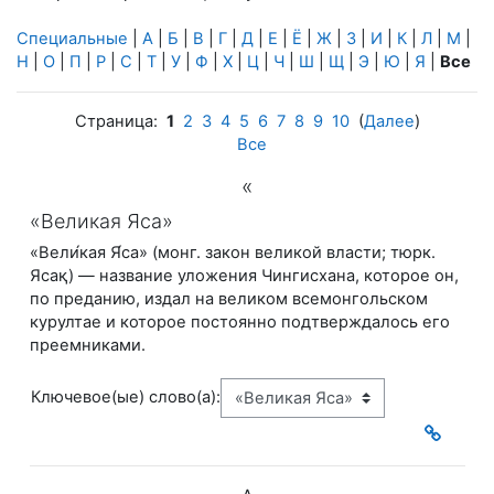
Специальные
|
А
|
Б
|
В
|
Г
|
Д
|
Е
|
Ё
|
Ж
|
З
|
И
|
К
|
Л
|
М
|
Н
|
О
|
П
|
Р
|
С
|
Т
|
У
|
Ф
|
Х
|
Ц
|
Ч
|
Ш
|
Щ
|
Э
|
Ю
|
Я
|
Все
Страница:
1
2
3
4
5
6
7
8
9
10
(
Далее
)
Все
«
«Великая Яса»
«Вели́кая Я́са» (монг. закон великой власти; тюрк.
Ясақ) — название уложения Чингисхана, которое он,
по преданию, издал на великом всемонгольском
курултае и которое постоянно подтверждалось его
преемниками.
Ключевое(ые) слово(а):