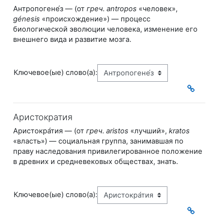
Антропогене́з — (от
греч
.
antropos
«человек»,
génesis
«происхождение») — процесс
биологи
ческой эволюции человека, изменение его
внешнего вида и развитие мозга.
Ключевое(ые) слово(а):
Аристократия
Аристокра́тия — (от
греч
.
aristos
«лучший»,
kratos
«власть») — социальная группа, занимав
шая по
праву наследования привилегированное положение
в древних и средневековых
обществах, знать.
Ключевое(ые) слово(а):